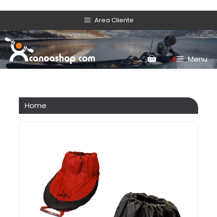
Area Cliente
Menu
Home
/ Prodotti taggati “java”