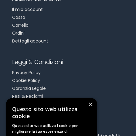
Il mio account
Cassa
Carrello
Ordini
Dettagli account
Leggi & Condizioni
Privacy Policy
Cookie Policy
Garanzia Legale
Resi & Reclami
×
Risoluzione Dispute On Line
Questo sito web utilizza
cookie
Be Social
Questo sito web utilizza i cookie per
migliorare la tua esperienza di
Seguici e rimani aggiornato su tutti i nostri prodotti