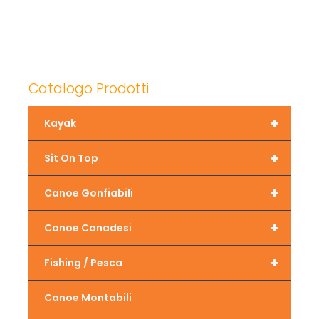
Catalogo Prodotti
+
Kayak
+
Sit On Top
+
Canoe Gonfiabili
+
Canoe Canadesi
+
Fishing / Pesca
Canoe Montabili