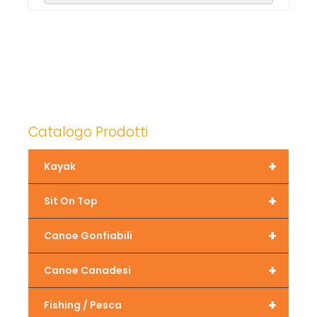
Catalogo Prodotti
+
Kayak
+
Sit On Top
+
Canoe Gonfiabili
+
Canoe Canadesi
+
Fishing / Pesca