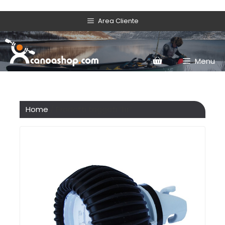
Area Cliente
Menu
Home
/ Prodotti taggati “hr”