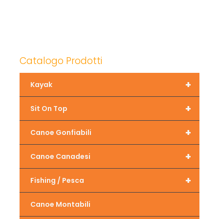
Catalogo Prodotti
+
Kayak
+
Sit On Top
+
Canoe Gonfiabili
+
Canoe Canadesi
+
Fishing / Pesca
Canoe Montabili