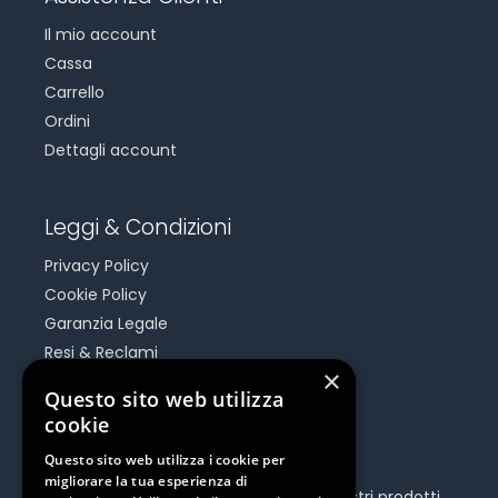
Il mio account
Cassa
Carrello
Ordini
Dettagli account
Leggi & Condizioni
Privacy Policy
Cookie Policy
Garanzia Legale
Resi & Reclami
×
Risoluzione Dispute On Line
Questo sito web utilizza
cookie
Be Social
Questo sito web utilizza i cookie per
migliorare la tua esperienza di
Seguici e rimani aggiornato su tutti i nostri prodotti