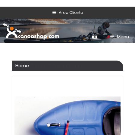
Area Cliente
Menu
Home
/ Prodotti taggati “ganci”