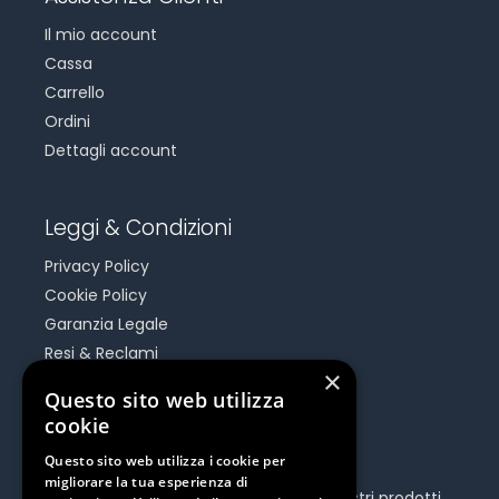
Il mio account
Cassa
Carrello
Ordini
Dettagli account
Leggi & Condizioni
Privacy Policy
Cookie Policy
Garanzia Legale
Resi & Reclami
×
Risoluzione Dispute On Line
Questo sito web utilizza
cookie
Be Social
Questo sito web utilizza i cookie per
migliorare la tua esperienza di
Seguici e rimani aggiornato su tutti i nostri prodotti