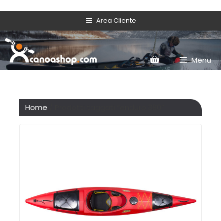
Area Cliente
Menu
Home
/ Prodotti taggati “enduro 380”