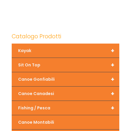
Catalogo Prodotti
+
Kayak
+
Sit On Top
+
Canoe Gonfiabili
+
Canoe Canadesi
+
Fishing / Pesca
Canoe Montabili