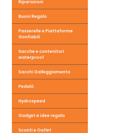
Riparazioni
Buoni Regalo
Passerelle e Piattaforme
Gonfiabili
Sacche e contenitori
waterproof
Sacchi Galleggiamento
Pedalò
Hydrospeed
Gadget e idee regalo
Sconti e Outlet