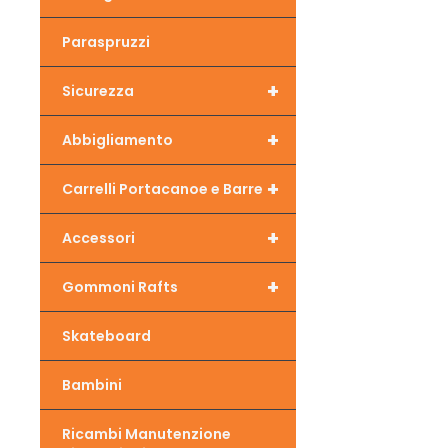
Paraspruzzi
+
Sicurezza
+
Abbigliamento
+
Carrelli Portacanoe e Barre
+
Accessori
+
Gommoni Rafts
Skateboard
Bambini
Ricambi Manutenzione