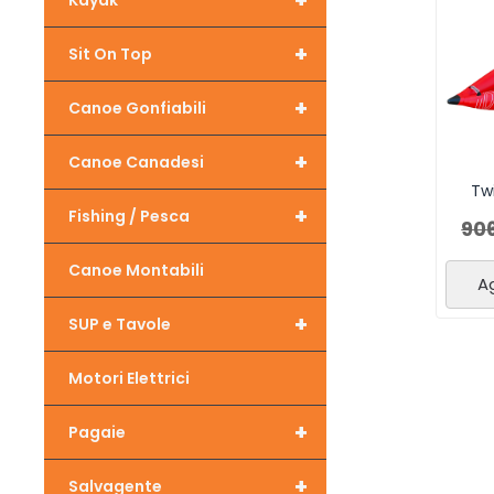
+
Kayak
+
Sit On Top
+
Canoe Gonfiabili
+
Canoe Canadesi
Tw
+
Fishing / Pesca
90
Canoe Montabili
Ag
+
SUP e Tavole
Motori Elettrici
+
Pagaie
+
Salvagente