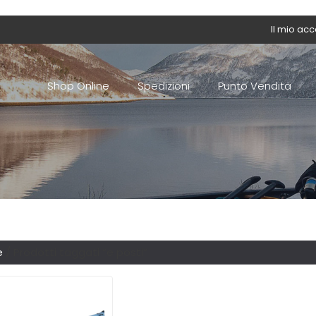
Il mio ac
Shop Online
Spedizioni
Punto Vendita
e
/ Prodotti taggati “e posti”