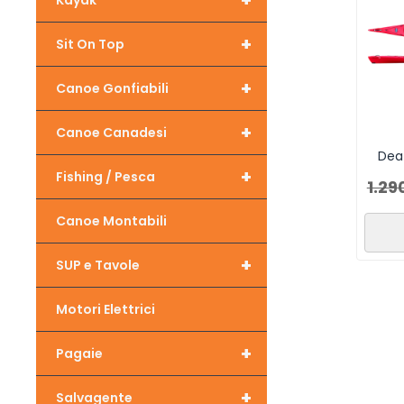
+
Kayak
+
Sit On Top
+
Canoe Gonfiabili
+
Canoe Canadesi
Dea
+
Fishing / Pesca
1.29
Canoe Montabili
+
SUP e Tavole
Motori Elettrici
+
Pagaie
+
Salvagente