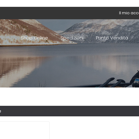
Il mio ac
Shop Online
Spedizioni
Punto Vendita
e
/ Prodotti taggati “Dea 495”