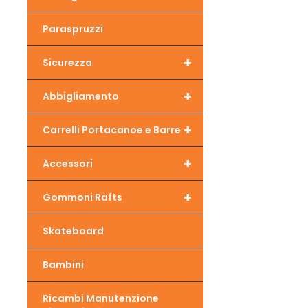
Paraspruzzi
+
Sicurezza
+
Abbigliamento
+
Carrelli Portacanoe e Barre
+
Accessori
+
Gommoni Rafts
Skateboard
Bambini
Ricambi Manutenzione