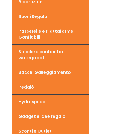
Riparazioni
Buoni Regalo
Passerelle e Piattaforme
Gonfiabili
Sacche e contenitori
waterproof
Sacchi Galleggiamento
Pedalò
Hydrospeed
Gadget e idee regalo
Sconti e Outlet