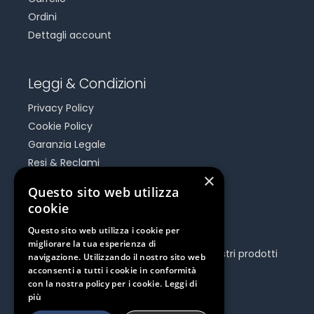
Ordini
Dettagli account
Leggi & Condizioni
Privacy Policy
Cookie Policy
Garanzia Legale
Resi & Reclami
×
Risoluzione Dispute On Line
Questo sito web utilizza
cookie
Be Social
Questo sito web utilizza i cookie per
migliorare la tua esperienza di
Seguici e rimani aggiornato su tutti i nostri prodotti
navigazione. Utilizzando il nostro sito web
e iniziative.
acconsenti a tutti i cookie in conformità
con la nostra policy per i cookie.
Leggi di
più