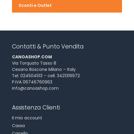
Sconti e Outlet
Contatti & Punto Vendita
CANOASHOP
.
COM
Via Torquato Tasso 8
Cesano Boscone Milano – Italy
Tel. 024504513 – cell. 3421319972
P.IVA 06746760963
info@canoashop.com
Assistenza Clienti
Il mio account
Cassa
Carrello