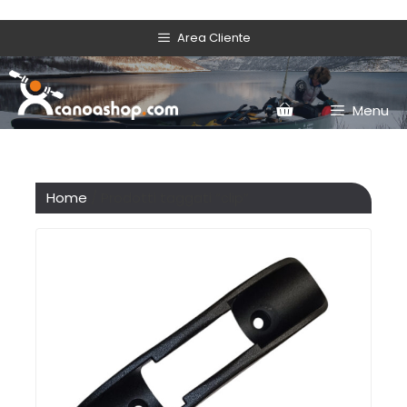
Area Cliente
Menu
Home
/ Prodotti taggati “clip”