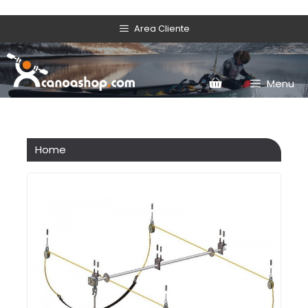
Area Cliente
Menu
Home
/ Prodotti taggati “carrucola”