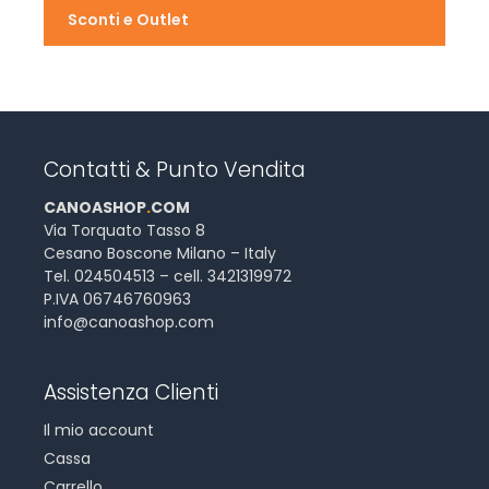
Sconti e Outlet
Contatti & Punto Vendita
CANOASHOP
.
COM
Via Torquato Tasso 8
Cesano Boscone Milano – Italy
Tel. 024504513 – cell. 3421319972
P.IVA 06746760963
info@canoashop.com
Assistenza Clienti
Il mio account
Cassa
Carrello