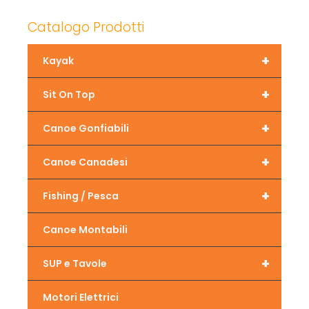
Catalogo Prodotti
+
Kayak
+
Sit On Top
+
Canoe Gonfiabili
+
Canoe Canadesi
+
Fishing / Pesca
Canoe Montabili
+
SUP e Tavole
Motori Elettrici