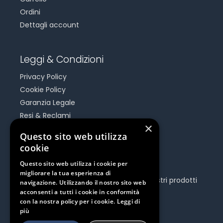
Ordini
Dettagli account
Leggi & Condizioni
Privacy Policy
Cookie Policy
Garanzia Legale
Resi & Reclami
×
Risoluzione Dispute On Line
Questo sito web utilizza
cookie
Be Social
Questo sito web utilizza i cookie per
migliorare la tua esperienza di
Seguici e rimani aggiornato su tutti i nostri prodotti
navigazione. Utilizzando il nostro sito web
e iniziative.
acconsenti a tutti i cookie in conformità
con la nostra policy per i cookie.
Leggi di
più