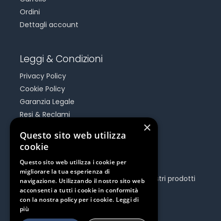
Ordini
Dettagli account
Leggi & Condizioni
Privacy Policy
Cookie Policy
Garanzia Legale
Resi & Reclami
×
Risoluzione Dispute On Line
Questo sito web utilizza
cookie
Be Social
Questo sito web utilizza i cookie per
migliorare la tua esperienza di
Seguici e rimani aggiornato su tutti i nostri prodotti
navigazione. Utilizzando il nostro sito web
e iniziative.
acconsenti a tutti i cookie in conformità
con la nostra policy per i cookie.
Leggi di
più