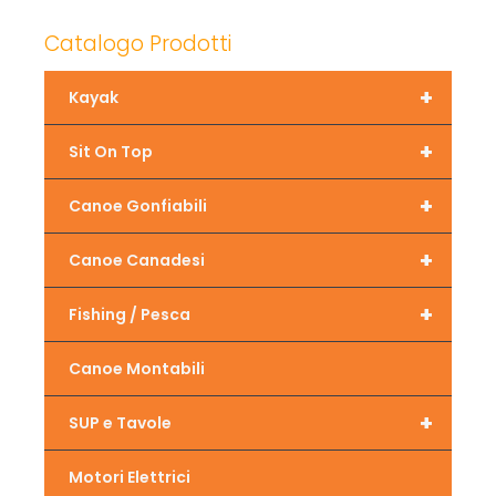
Catalogo Prodotti
+
Kayak
+
Sit On Top
+
Canoe Gonfiabili
+
Canoe Canadesi
+
Fishing / Pesca
Canoe Montabili
+
SUP e Tavole
Motori Elettrici