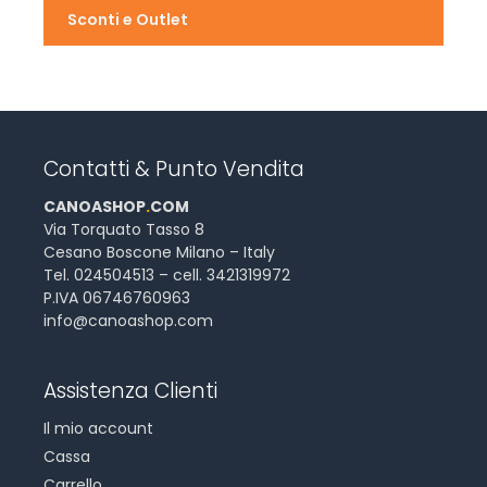
Sconti e Outlet
Contatti & Punto Vendita
CANOASHOP
.
COM
Via Torquato Tasso 8
Cesano Boscone Milano – Italy
Tel. 024504513 – cell. 3421319972
P.IVA 06746760963
info@canoashop.com
Assistenza Clienti
Il mio account
Cassa
Carrello