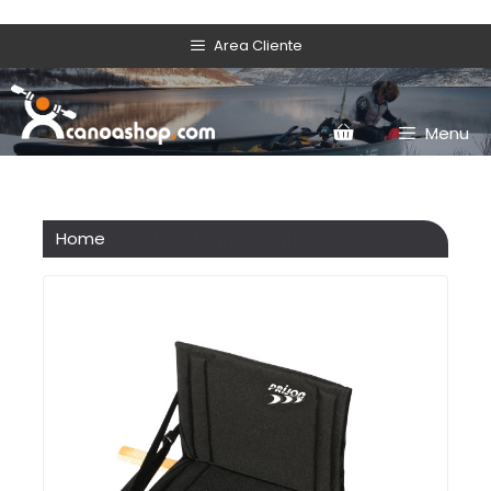
Area Cliente
Menu
Home
/ Prodotti taggati “canoa candese”