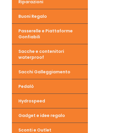
Riparazioni
Buoni Regalo
Passerelle e Piattaforme
Gonfiabili
Sacche e contenitori
waterproof
Sacchi Galleggiamento
Pedalò
Hydrospeed
Gadget e idee regalo
Sconti e Outlet