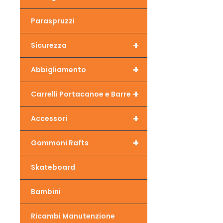
Paraspruzzi
+
Sicurezza
+
Abbigliamento
+
Carrelli Portacanoe e Barre
+
Accessori
+
Gommoni Rafts
Skateboard
Bambini
Ricambi Manutenzione