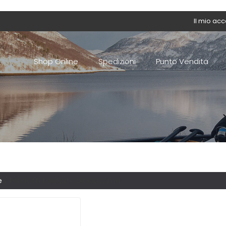
Il mio ac
Shop Online
Spedizioni
Punto Vendita
e
/ Prodotti taggati “bloccacima”