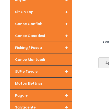
+
Kayak
+
Sit On Top
+
Canoe Gonfiabili
+
Canoe Canadesi
Gan
+
Fishing / Pesca
Canoe Montabili
Ag
+
SUP e Tavole
Motori Elettrici
+
Pagaie
+
Salvagente