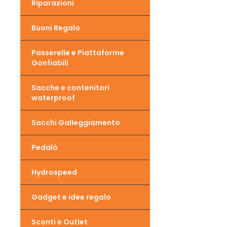
Riparazioni
Buoni Regalo
Passerelle e Piattaforme
Gonfiabili
Sacche e contenitori
waterproof
Sacchi Galleggiamento
Pedalò
Hydrospeed
Gadget e idee regalo
Sconti e Outlet