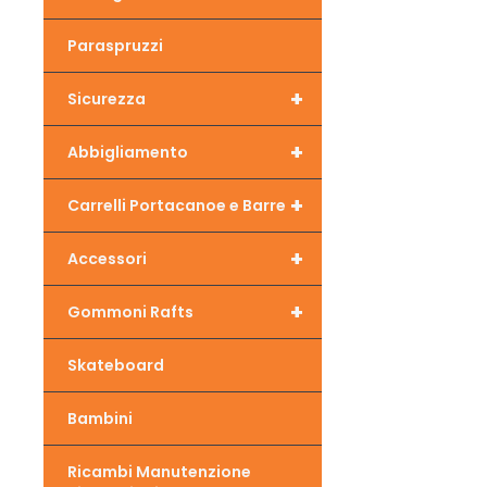
Paraspruzzi
+
Sicurezza
+
Abbigliamento
+
Carrelli Portacanoe e Barre
+
Accessori
+
Gommoni Rafts
Skateboard
Bambini
Ricambi Manutenzione