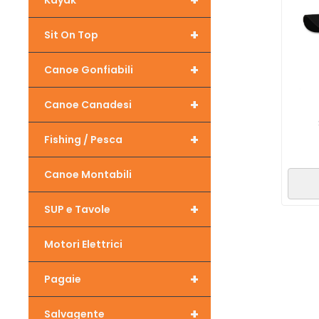
+
Kayak
+
Sit On Top
+
Canoe Gonfiabili
+
Canoe Canadesi
+
Fishing / Pesca
Canoe Montabili
+
SUP e Tavole
Motori Elettrici
+
Pagaie
+
Salvagente