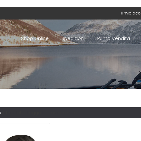
Il mio ac
Shop Online
Spedizioni
Punto Vendita
e
/ Prodotti taggati “barca a vela”