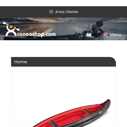
Area Cliente
Menu
Home
/ Prodotti taggati “adventure”