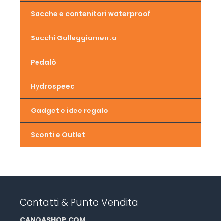
Sacche e contenitori waterproof
Sacchi Galleggiamento
Pedalò
Hydrospeed
Gadget e idee regalo
Sconti e Outlet
Contatti & Punto Vendita
CANOASHOP
.
COM