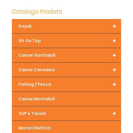
Catalogo Prodotti
+
Kayak
+
Sit On Top
+
Canoe Gonfiabili
+
Canoe Canadesi
+
Fishing / Pesca
Canoe Montabili
+
SUP e Tavole
Motori Elettrici