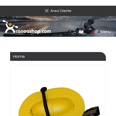
Area Cliente
Menu
Home
/ Prodotti taggati “5mt”