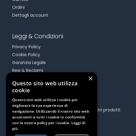
Ordini
Dettagli account
Leggi & Condizioni
Privacy Policy
Cookie Policy
Garanzia Legale
Resi & Reclami
×
Risoluzione Dispute On Line
Questo sito web utilizza
cookie
Be Social
Questo sito web utilizza i cookie per
migliorare la tua esperienza di
Seguici e rimani aggiornato su tutti i nostri prodotti
navigazione. Utilizzando il nostro sito web
e iniziative.
acconsenti a tutti i cookie in conformità
con la nostra policy per i cookie.
Leggi di
più