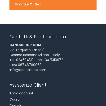
Sconti e Outlet
Contatti & Punto Vendita
CANOASHOP
.
COM
Via Torquato Tasso 8
Cesano Boscone Milano – Italy
Tel. 024504513 – cell. 3421319972
P.IVA 06746760963
info@canoashop.com
Assistenza Clienti
Il mio account
Cassa
Carrello