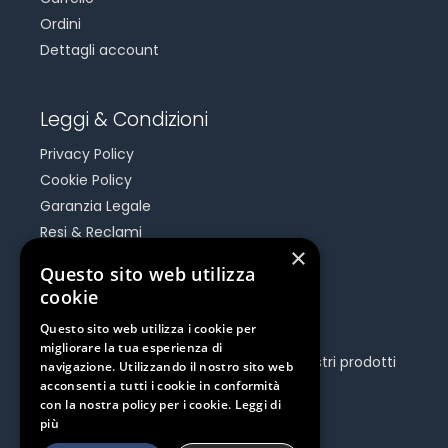
Ordini
Dettagli account
Leggi & Condizioni
Privacy Policy
Cookie Policy
Garanzia Legale
Resi & Reclami
×
Risoluzione Dispute On Line
Questo sito web utilizza
cookie
Be Social
Questo sito web utilizza i cookie per
migliorare la tua esperienza di
Seguici e rimani aggiornato su tutti i nostri prodotti
navigazione. Utilizzando il nostro sito web
e iniziative.
acconsenti a tutti i cookie in conformità
con la nostra policy per i cookie.
Leggi di
più