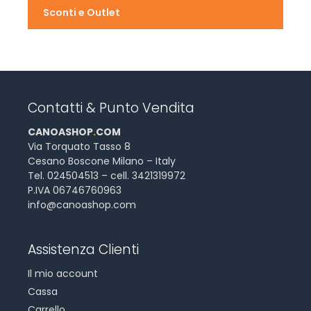
Sconti e Outlet
Contatti & Punto Vendita
CANOASHOP
.
COM
Via Torquato Tasso 8
Cesano Boscone Milano – Italy
Tel. 024504513 – cell. 3421319972
P.IVA 06746760963
info@canoashop.com
Assistenza Clienti
Il mio account
Cassa
Carrello