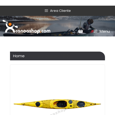
Area Cliente
Menu
Home
/ Prodotti taggati “515”