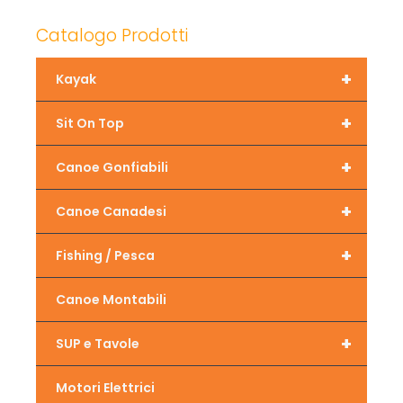
Catalogo Prodotti
+
Kayak
+
Sit On Top
+
Canoe Gonfiabili
+
Canoe Canadesi
+
Fishing / Pesca
Canoe Montabili
+
SUP e Tavole
Motori Elettrici