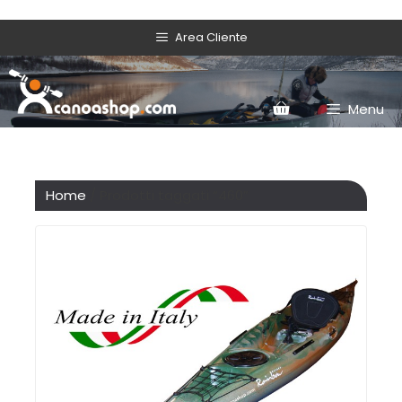
Area Cliente
Menu
Home
/ Prodotti taggati “460”