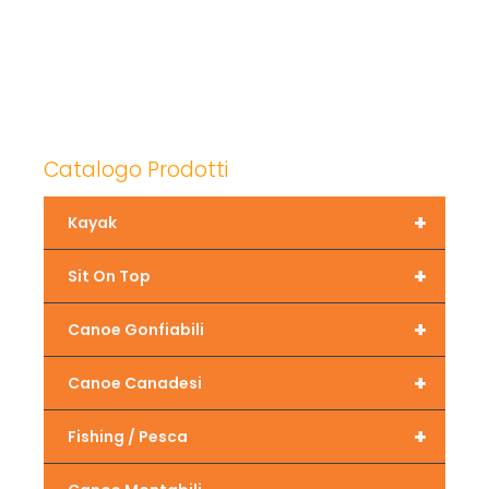
Catalogo Prodotti
+
Kayak
+
Sit On Top
+
Canoe Gonfiabili
+
Canoe Canadesi
+
Fishing / Pesca