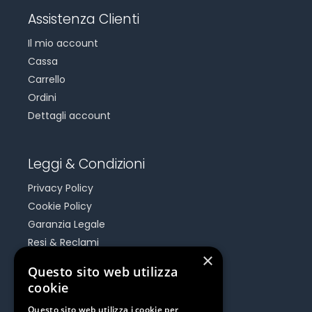
Assistenza Clienti
Il mio account
Cassa
Carrello
Ordini
Dettagli account
Leggi & Condizioni
Privacy Policy
Cookie Policy
Garanzia Legale
Resi & Reclami
×
Risoluzione Dispute On Line
Questo sito web utilizza
cookie
Be Social
Questo sito web utilizza i cookie per