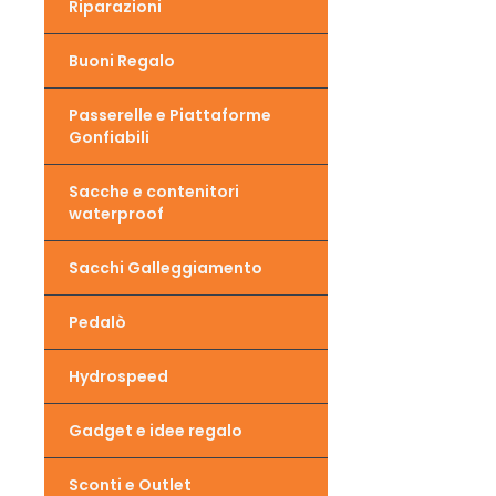
Riparazioni
Buoni Regalo
Passerelle e Piattaforme
Gonfiabili
Sacche e contenitori
waterproof
Sacchi Galleggiamento
Pedalò
Hydrospeed
Gadget e idee regalo
Sconti e Outlet