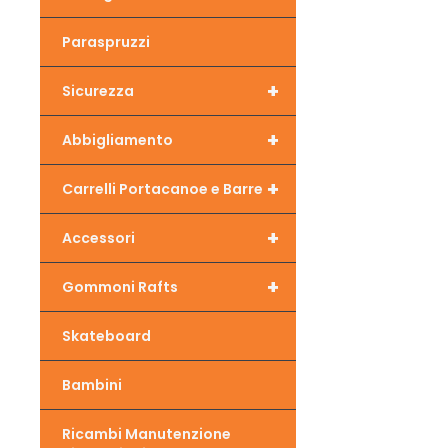
Paraspruzzi
+
Sicurezza
+
Abbigliamento
+
Carrelli Portacanoe e Barre
+
Accessori
+
Gommoni Rafts
Skateboard
Bambini
Ricambi Manutenzione