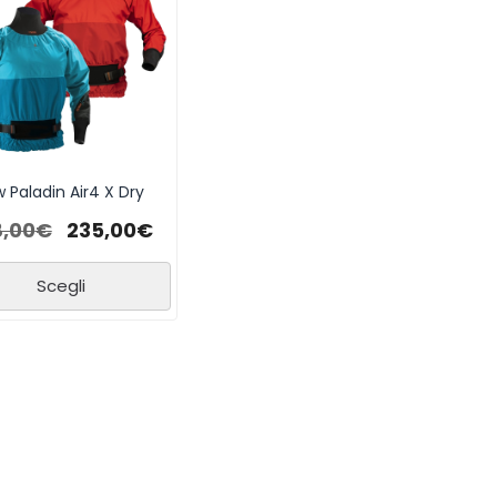
 Paladin Air4 X Dry
8,00
€
235,00
€
Scegli