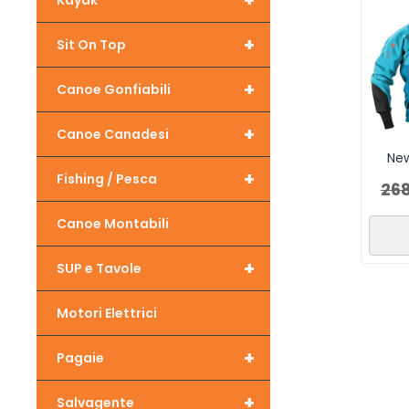
+
Kayak
+
Sit On Top
+
Canoe Gonfiabili
+
Canoe Canadesi
New
+
Fishing / Pesca
26
Canoe Montabili
+
SUP e Tavole
Motori Elettrici
+
Pagaie
+
Salvagente