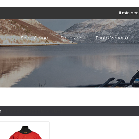
Il mio ac
Shop Online
Spedizioni
Punto Vendita
e
/ Prodotti taggati “4 strati”