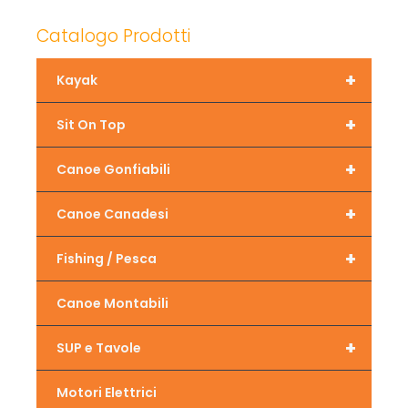
Catalogo Prodotti
+
Kayak
+
Sit On Top
+
Canoe Gonfiabili
+
Canoe Canadesi
+
Fishing / Pesca
Canoe Montabili
+
SUP e Tavole
Motori Elettrici