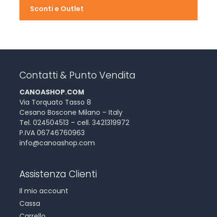
Sconti e Outlet
Contatti & Punto Vendita
CANOASHOP
.
COM
Via Torquato Tasso 8
Cesano Boscone Milano – Italy
Tel. 024504513 – cell. 3421319972
P.IVA 06746760963
info@canoashop.com
Assistenza Clienti
Il mio account
Cassa
Carrello