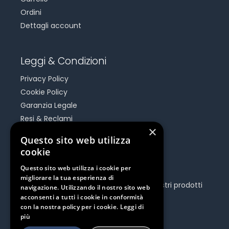
Ordini
Dettagli account
Leggi & Condizioni
Privacy Policy
Cookie Policy
Garanzia Legale
Resi & Reclami
×
Risoluzione Dispute On Line
Questo sito web utilizza
cookie
Be Social
Questo sito web utilizza i cookie per
migliorare la tua esperienza di
Seguici e rimani aggiornato su tutti i nostri prodotti
navigazione. Utilizzando il nostro sito web
e iniziative.
acconsenti a tutti i cookie in conformità
con la nostra policy per i cookie.
Leggi di
più