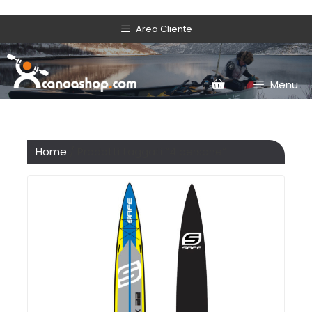
Area Cliente
Menu
Home
/ Prodotti taggati “4 persone”