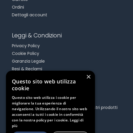
Ordini
Dettagli account
Leggi & Condizioni
Privacy Policy
Cookie Policy
Garanzia Legale
Resi & Reclami
×
Risoluzione Dispute On Line
Questo sito web utilizza
cookie
Be Social
Questo sito web utilizza i cookie per
migliorare la tua esperienza di
Seguici e rimani aggiornato su tutti i nostri prodotti
navigazione. Utilizzando il nostro sito web
e iniziative.
acconsenti a tutti i cookie in conformità
con la nostra policy per i cookie.
Leggi di
più