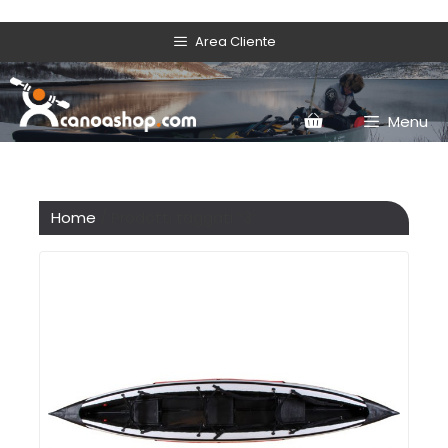
Area Cliente
Menu
Home
/ Prodotti taggati “3”