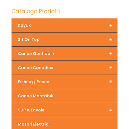
Catalogo Prodotti
+
Kayak
+
Sit On Top
+
Canoe Gonfiabili
+
Canoe Canadesi
+
Fishing / Pesca
Canoe Montabili
+
SUP e Tavole
Motori Elettrici