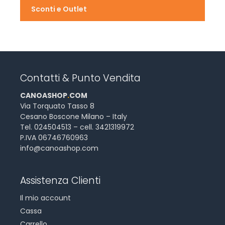
Sconti e Outlet
Contatti & Punto Vendita
CANOASHOP
.
COM
Via Torquato Tasso 8
Cesano Boscone Milano – Italy
Tel. 024504513 – cell. 3421319972
P.IVA 06746760963
info@canoashop.com
Assistenza Clienti
Il mio account
Cassa
Carrello