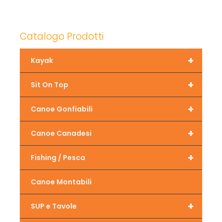
Catalogo Prodotti
+
Kayak
+
Sit On Top
+
Canoe Gonfiabili
+
Canoe Canadesi
+
Fishing / Pesca
Canoe Montabili
+
SUP e Tavole