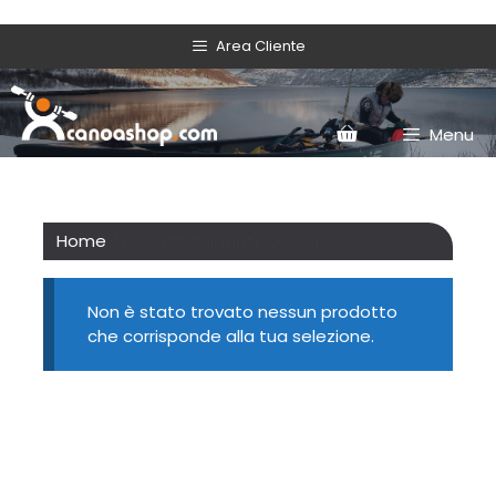
Area Cliente
Menu
Home
/ Prodotti taggati “200Kg”
Non è stato trovato nessun prodotto
che corrisponde alla tua selezione.