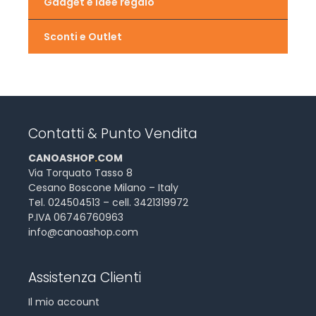
Gadget e idee regalo
Sconti e Outlet
Contatti & Punto Vendita
CANOASHOP
.
COM
Via Torquato Tasso 8
Cesano Boscone Milano – Italy
Tel. 024504513 – cell. 3421319972
P.IVA 06746760963
info@canoashop.com
Assistenza Clienti
Il mio account