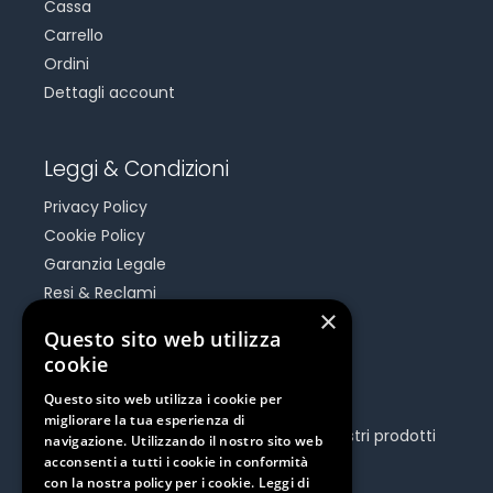
Cassa
Carrello
Ordini
Dettagli account
Leggi & Condizioni
Privacy Policy
Cookie Policy
Garanzia Legale
Resi & Reclami
×
Risoluzione Dispute On Line
Questo sito web utilizza
cookie
Be Social
Questo sito web utilizza i cookie per
migliorare la tua esperienza di
Seguici e rimani aggiornato su tutti i nostri prodotti
navigazione. Utilizzando il nostro sito web
e iniziative.
acconsenti a tutti i cookie in conformità
con la nostra policy per i cookie.
Leggi di