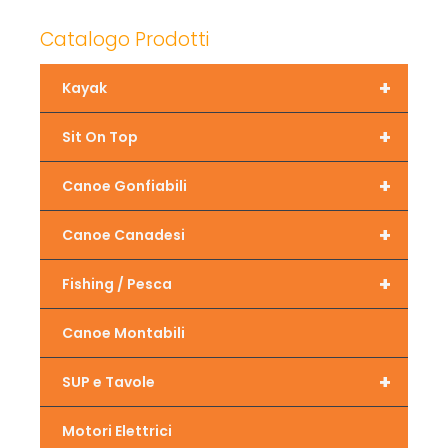
Catalogo Prodotti
+
Kayak
+
Sit On Top
+
Canoe Gonfiabili
+
Canoe Canadesi
+
Fishing / Pesca
Canoe Montabili
+
SUP e Tavole
Motori Elettrici