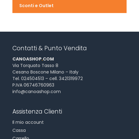
Sconti e Outlet
Contatti & Punto Vendita
CANOASHOP
.
COM
Via Torquato Tasso 8
Cesano Boscone Milano – Italy
Tel. 024504513 – cell. 3421319972
P.IVA 06746760963
info@canoashop.com
Assistenza Clienti
Il mio account
Cassa
Carrello