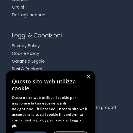
Ordini
Dettagli account
Leggi & Condizioni
Privacy Policy
Cookie Policy
Garanzia Legale
Resi & Reclami
×
Risoluzione Dispute On Line
Questo sito web utilizza
cookie
Be Social
Questo sito web utilizza i cookie per
migliorare la tua esperienza di
Seguici e rimani aggiornato su tutti i nostri prodotti
navigazione. Utilizzando il nostro sito web
e iniziative.
acconsenti a tutti i cookie in conformità
con la nostra policy per i cookie.
Leggi di
più