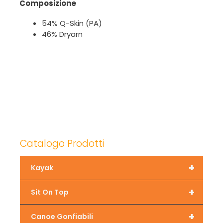
Composizione
54% Q-Skin (PA)
46% Dryarn
Catalogo Prodotti
+
Kayak
+
Sit On Top
+
Canoe Gonfiabili