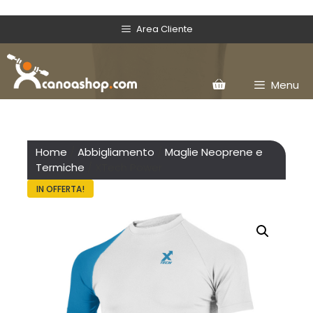
Area Cliente
Menu
Home
/
Abbigliamento
/
Maglie Neoprene e
Termiche
/ XTech Power
IN OFFERTA!