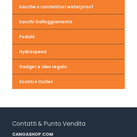
Sacche e contenitori waterproof
Sacchi Galleggiamento
Pedalò
Hydrospeed
Gadget e idee regalo
Sconti e Outlet
Contatti & Punto Vendita
CANOASHOP
.
COM