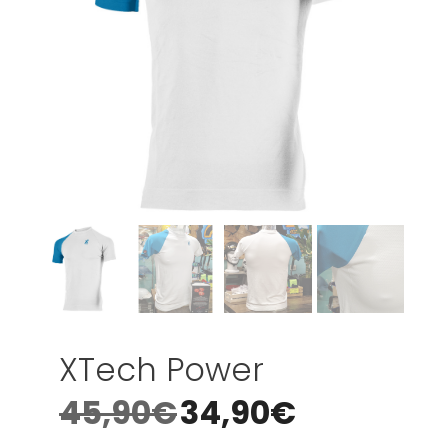
XTech Power
45,90
€
34,90
€