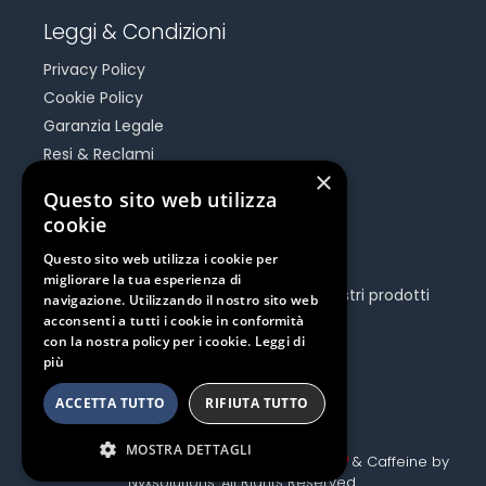
Leggi & Condizioni
Privacy Policy
Cookie Policy
Garanzia Legale
Resi & Reclami
×
Risoluzione Dispute On Line
Questo sito web utilizza
cookie
Be Social
Questo sito web utilizza i cookie per
migliorare la tua esperienza di
Seguici e rimani aggiornato su tutti i nostri prodotti
navigazione. Utilizzando il nostro sito web
e iniziative.
acconsenti a tutti i cookie in conformità
con la nostra policy per i cookie.
Leggi di
più
ACCETTA TUTTO
RIFIUTA TUTTO
MOSTRA DETTAGLI
Copyright Canoashop 2020 © Made with
& Caffeine by
Nyxsolutions
. All Rights Reserved.