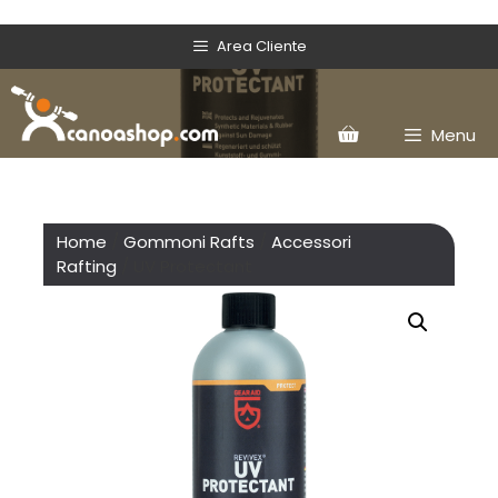
Area Cliente
Menu
Home
/
Gommoni Rafts
/
Accessori
Rafting
/ UV Protectant