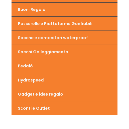
Buoni Regalo
Passerelle e Piattaforme Gonfiabili
Sacche e contenitori waterproof
Sacchi Galleggiamento
Pedalò
Hydrospeed
Gadget e idee regalo
Sconti e Outlet