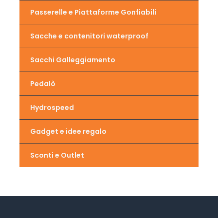
Passerelle e Piattaforme Gonfiabili
Sacche e contenitori waterproof
Sacchi Galleggiamento
Pedalò
Hydrospeed
Gadget e idee regalo
Sconti e Outlet