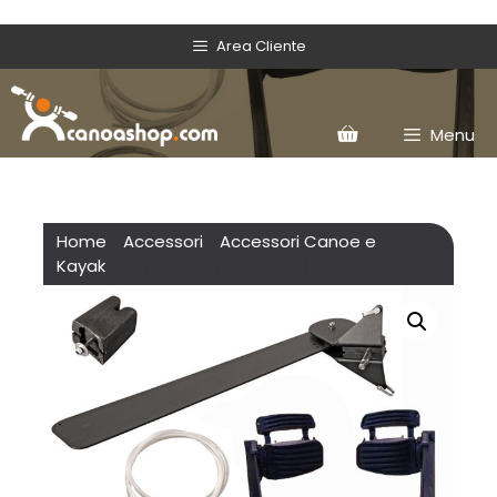
Area Cliente
Menu
Home
/
Accessori
/
Accessori Canoe e
Kayak
/ Timone Rainbow a pedale