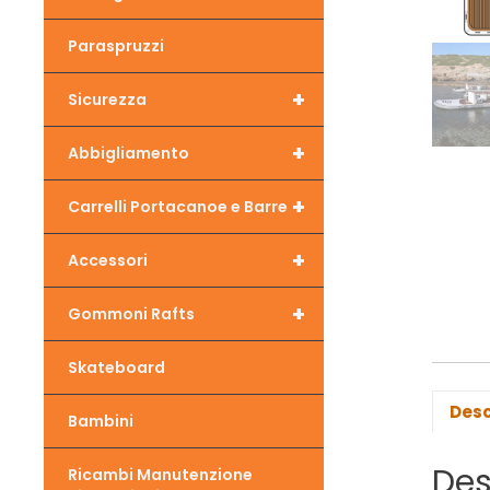
Paraspruzzi
+
Sicurezza
+
Abbigliamento
+
Carrelli Portacanoe e Barre
+
Accessori
+
Gommoni Rafts
Skateboard
Desc
Bambini
Des
Ricambi Manutenzione