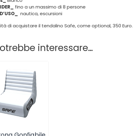
E_
Bianco
RIDER_
fino a un massimo di 8 persone
D’USO_
nautica, escursioni
lità di acquistare il tendalino Safe, come optional, 350 Euro.
potrebbe interessare…
rona Gonfiabile