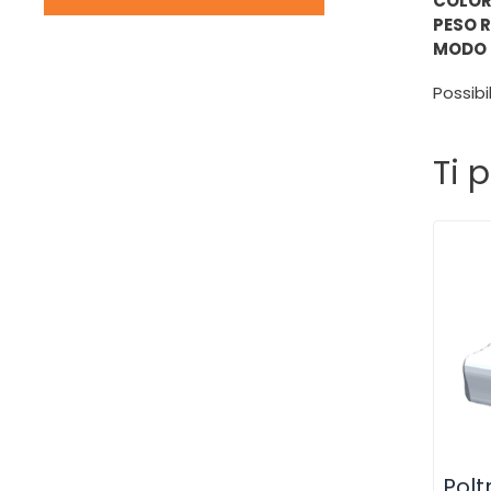
COLOR
PESO 
MODO 
Possibi
Ti 
Polt