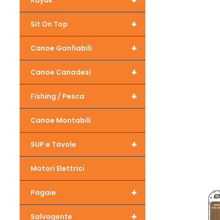
+
Kayak
+
Sit On Top
+
Canoe Gonfiabili
+
Canoe Canadesi
+
Fishing / Pesca
Canoe Montabili
+
SUP e Tavole
Motori Elettrici
+
Pagaie
+
Salvagente