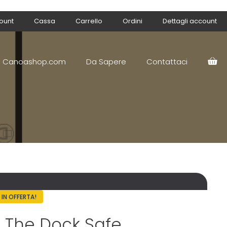
count
Cassa
Carrello
Ordini
Dettagli account
Canoashop.com
Da Sapere
Contattaci
IN OFFERTA!
The Dock Safe