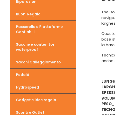
Riparazioni
The Doc
Buoni Regalo
navigaz
larghez
Passerelle e Piattaforme
Gonfiabili
Questa
base st
Sacche e contenitori
la barc
waterproof
Tecnica
anche 
Sacchi Galleggiamento
Pedalò
LUNGH
LARGH
Hydrospeed
SPESS
VOLU
Gadget e idee regalo
PESO_
TECN
Sconti e Outlet