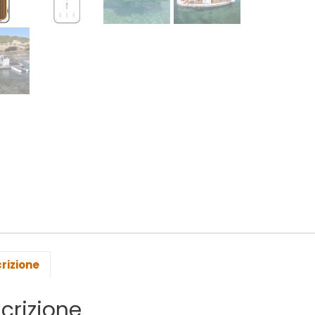
rizione
crizione