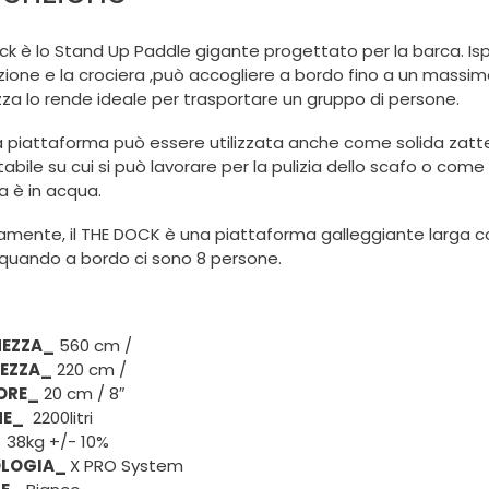
k è lo Stand Up Paddle gigante progettato per la barca. Ispi
ione e la crociera ,può accogliere a bordo fino a un massimo 
za lo rende ideale per trasportare un gruppo di persone.
 piattaforma può essere utilizzata anche come solida zatte
abile su cui si può lavorare per la pulizia dello scafo o co
a è in acqua.
mente, il THE DOCK è una piattaforma galleggiante larga con
quando a bordo ci sono 8 persone.
EZZA_
560 cm /
EZZA_
220 cm /
ORE_
20 cm / 8″
ME_
2200litri
38kg +/- 10%
OLOGIA_
X PRO System