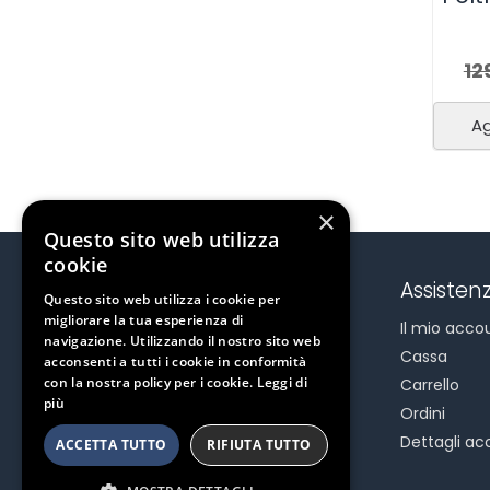
12
Ag
×
Questo sito web utilizza
cookie
Contatti & Punto Vendita
Assistenz
Questo sito web utilizza i cookie per
migliorare la tua esperienza di
CANOASHOP
.
COM
Il mio acco
navigazione. Utilizzando il nostro sito web
Via Torquato Tasso 8
Cassa
acconsenti a tutti i cookie in conformità
Cesano Boscone Milano – Italy
con la nostra policy per i cookie.
Leggi di
Carrello
Tel. 024504513 – cell. 3421319972
più
Ordini
P.IVA 06746760963
Dettagli ac
info@canoashop.com
ACCETTA TUTTO
RIFIUTA TUTTO