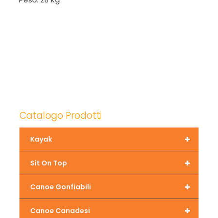
Catalogo Prodotti
+
Kayak
+
Sit On Top
+
Canoe Gonfiabili
+
Canoe Canadesi