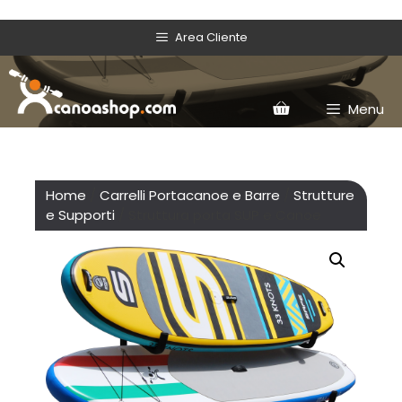
Area Cliente
Menu
Home
/
Carrelli Portacanoe e Barre
/
Strutture
e Supporti
/ Struttura porta SUP e Canoe