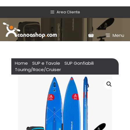
Area Cliente
Menu
Home
/
SUP e Tavole
/
SUP Gonfiabili
Touring/Race/Cruiser
/ Starboard Touring 12.6