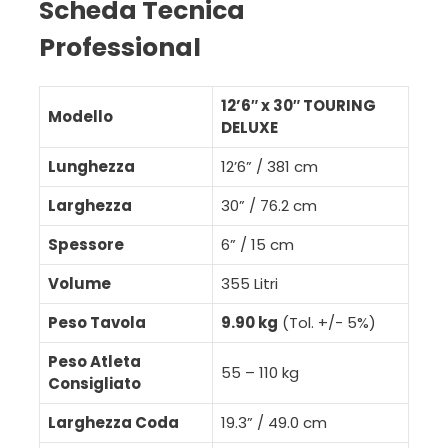
Scheda Tecnica
Professional
12’6″ x 30″ TOURING
Modello
DELUXE
Lunghezza
12’6” / 381 cm
Larghezza
30” / 76.2 cm
Spessore
6” / 15 cm
Volume
355 Litri
Peso Tavola
9.90 kg
(Tol. +/- 5%)
Peso Atleta
55 – 110 kg
Consigliato
Larghezza Coda
19.3” / 49.0 cm