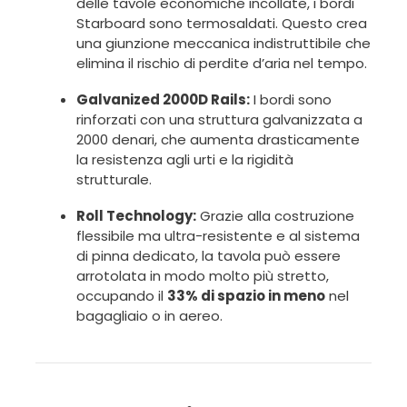
delle tavole economiche incollate, i bordi
Starboard sono termosaldati. Questo crea
una giunzione meccanica indistruttibile che
elimina il rischio di perdite d’aria nel tempo.
Galvanized 2000D Rails:
I bordi sono
rinforzati con una struttura galvanizzata a
2000 denari, che aumenta drasticamente
la resistenza agli urti e la rigidità
strutturale.
Roll Technology:
Grazie alla costruzione
flessibile ma ultra-resistente e al sistema
di pinna dedicato, la tavola può essere
arrotolata in modo molto più stretto,
occupando il
33% di spazio in meno
nel
bagagliaio o in aereo.