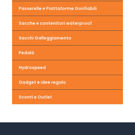
Passerelle e Piattaforme Gonfiabili
Sacche e contenitori waterproof
Sacchi Galleggiamento
Pedalò
Hydrospeed
Gadget e idee regalo
Sconti e Outlet