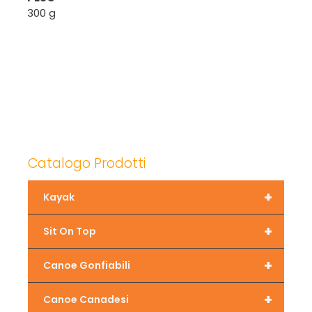
300 g
Catalogo Prodotti
+
Kayak
+
Sit On Top
+
Canoe Gonfiabili
+
Canoe Canadesi