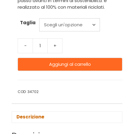
passo avanti in termini di sostenibilità: è
realizzato al 100% con materiali riciclati.
Taglia
-
+
Aggiungi al carrello
COD:
34702
Descrizione