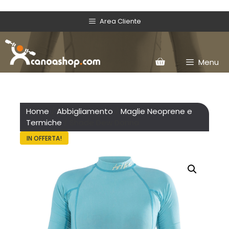
Area Cliente
Menu
Home
/
Abbigliamento
/
Maglie Neoprene e
Termiche
/ Shade Dew Donna
IN OFFERTA!