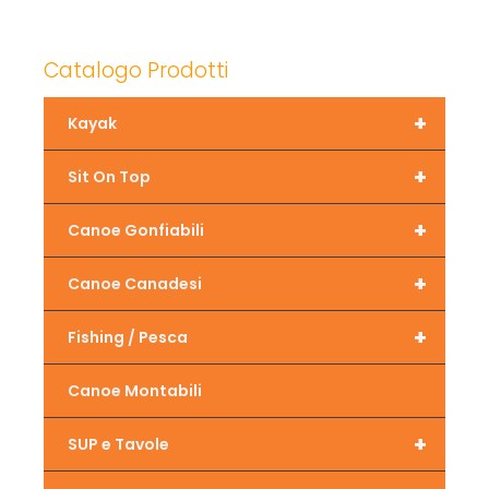
Catalogo Prodotti
+
Kayak
+
Sit On Top
+
Canoe Gonfiabili
+
Canoe Canadesi
+
Fishing / Pesca
Canoe Montabili
+
SUP e Tavole