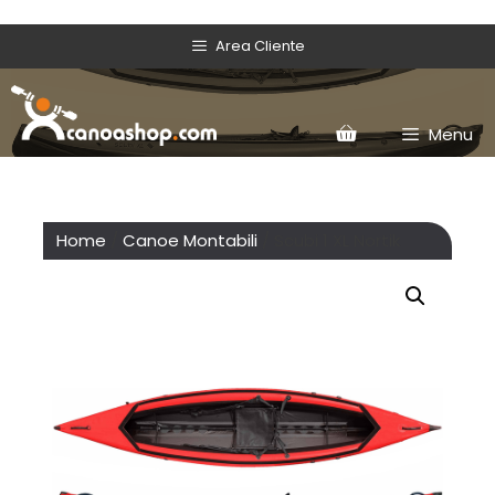
Area Cliente
Menu
Home
/
Canoe Montabili
/ Scubi 1 XL Nortik