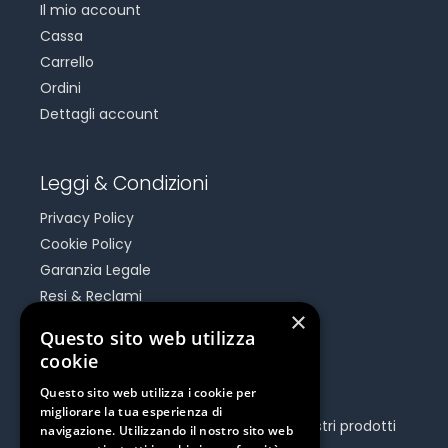
Il mio account
Cassa
Carrello
Ordini
Dettagli account
Leggi & Condizioni
Privacy Policy
Cookie Policy
Garanzia Legale
Resi & Reclami
×
Risoluzione Dispute On Line
Questo sito web utilizza
cookie
Be Social
Questo sito web utilizza i cookie per
migliorare la tua esperienza di
Seguici e rimani aggiornato su tutti i nostri prodotti
navigazione. Utilizzando il nostro sito web
e iniziative.