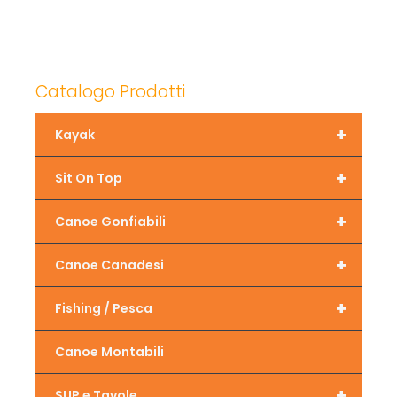
Catalogo Prodotti
+
Kayak
+
Sit On Top
+
Canoe Gonfiabili
+
Canoe Canadesi
+
Fishing / Pesca
Canoe Montabili
+
SUP e Tavole