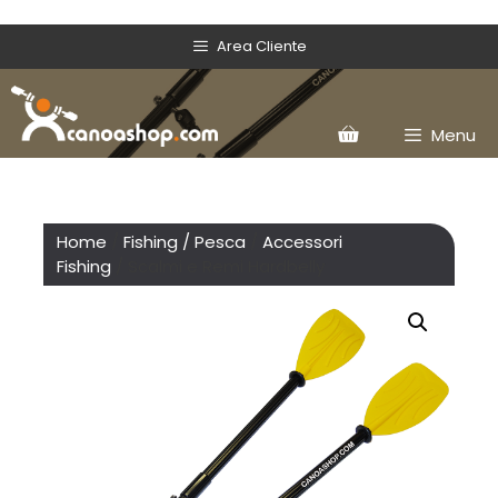
Area Cliente
Menu
Home
/
Fishing / Pesca
/
Accessori
Fishing
/ Scalmi e Remi Hardbelly