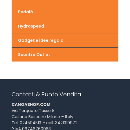
Pedalò
Hydrospeed
Gadget e idee regalo
Sconti e Outlet
Contatti & Punto Vendita
CANOASHOP
.
COM
Via Torquato Tasso 8
Cesano Boscone Milano – Italy
Tel. 024504513 – cell. 3421319972
P.IVA 06746760963