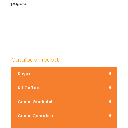
pagaia.
Catalogo Prodotti
+
Kayak
+
Sit On Top
+
Canoe Gonfiabili
+
Canoe Canadesi