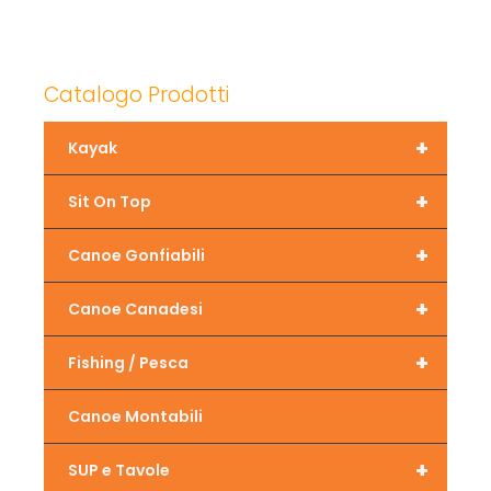
Catalogo Prodotti
+
Kayak
+
Sit On Top
+
Canoe Gonfiabili
+
Canoe Canadesi
+
Fishing / Pesca
Canoe Montabili
+
SUP e Tavole