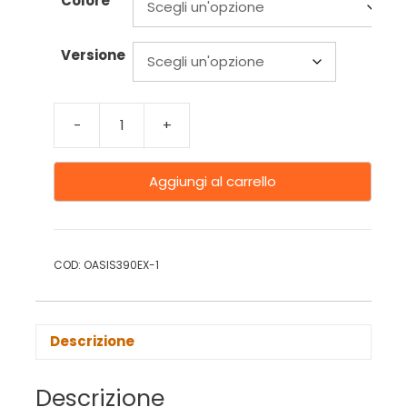
Colore
Versione
-
+
Aggiungi al carrello
COD:
OASIS390EX-1
Descrizione
Descrizione