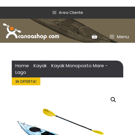
Area Cliente
Menu
Home
/
Kayak
/
Kayak Monoposto Mare -
Lago
/ Oasis 390 Expedition
IN OFFERTA!