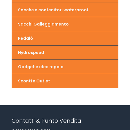
Sacche e contenitori waterproof
Sacchi Galleggiamento
Pedalò
Hydrospeed
Gadget e idee regalo
Sconti e Outlet
Contatti & Punto Vendita