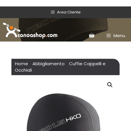
Area Cliente
Menu
Home
/
Abbigliamento
/
Cuffie Cappelli e
Occhiali
/ Cuffia Neo 1.5mm