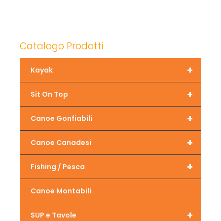
Catalogo Prodotti
+
Kayak
+
Sit On Top
+
Canoe Gonfiabili
+
Canoe Canadesi
+
Fishing / Pesca
Canoe Montabili
+
SUP e Tavole