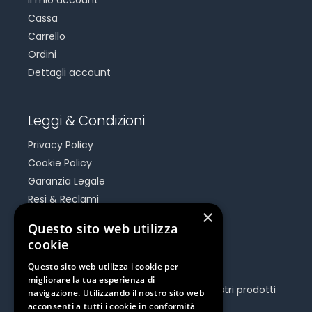
Cassa
Carrello
Ordini
Dettagli account
Leggi & Condizioni
Privacy Policy
Cookie Policy
Garanzia Legale
Resi & Reclami
×
Risoluzione Dispute On Line
Questo sito web utilizza
cookie
Be Social
Questo sito web utilizza i cookie per
migliorare la tua esperienza di
Seguici e rimani aggiornato su tutti i nostri prodotti
navigazione. Utilizzando il nostro sito web
e iniziative.
acconsenti a tutti i cookie in conformità