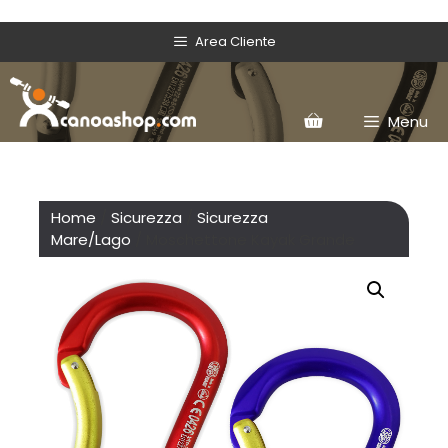
Area Cliente
Menu
Home
/
Sicurezza
/
Sicurezza
Mare/Lago
/ Moschettone Kayak Grande