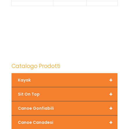
Catalogo Prodotti
+
Kayak
+
Sit On Top
+
Canoe Gonfiabili
+
Canoe Canadesi