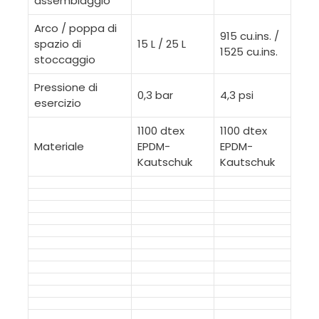
assemblaggio
Arco / poppa di
915 cu.ins. /
spazio di
15 L / 25 L
1525 cu.ins.
stoccaggio
Pressione di
0,3 bar
4,3 psi
esercizio
1100 dtex
1100 dtex
Materiale
EPDM-
EPDM-
Kautschuk
Kautschuk