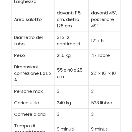
Larghezza
davanti 115
davanti 45″,
Area salotto
cm, dietro
posteriore
125 cm
49″
Diametro del
31 x 12
12″ x 5″
tubo
centimetri
Peso
21,5 kg
47 libbre
Dimensioni
55 x 40 x 25
confezione L x L x
22″ x 16″ x 10″
cm
A
Persone max.
3
3
Carico utile
240 kg
528 libbre
Camere d’aria
3
3
Tempo di
9 minuti
9 minuti