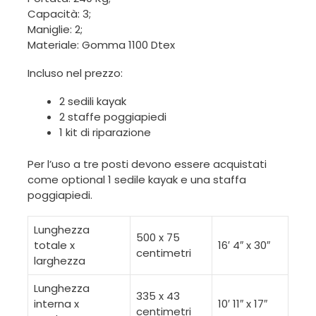
Capacità: 3;
Maniglie: 2;
Materiale: Gomma 1100 Dtex
Incluso nel prezzo:
2 sedili kayak
2 staffe poggiapiedi
1 kit di riparazione
Per l’uso a tre posti devono essere acquistati
come optional 1 sedile kayak e una staffa
poggiapiedi.
Lunghezza
500 x 75
totale x
16′ 4″ x 30″
centimetri
larghezza
Lunghezza
335 x 43
interna x
10′ 11″ x 17″
centimetri