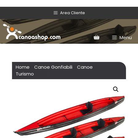
Area Cliente
Menu
Home
/
Canoe Gonfiabili
/
Canoe
Turismo
/ Holiday XL – Grabner