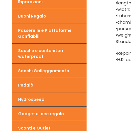
Riparazioni
•lengt
•width:
•tubes
Buoni Regalo
•chamb
•person
Passerelle e Piattaforme
•weight
Gonfiabili
Standa
Sacche e contenitori
•Repair
waterproof
•H.R. a
Sacchi Galleggiamento
Pedalò
Hydrospeed
Gadget e idee regalo
Sconti e Outlet