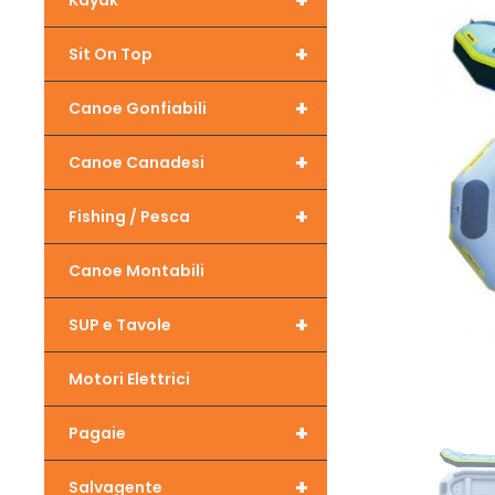
+
Kayak
+
Sit On Top
+
Canoe Gonfiabili
+
Canoe Canadesi
+
Fishing / Pesca
Canoe Montabili
+
SUP e Tavole
Motori Elettrici
+
Pagaie
+
Salvagente