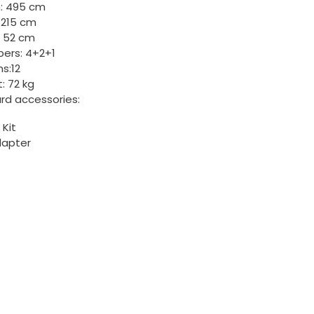
h: 495 cm
 215 cm
: 52 cm
ers: 4+2+1
s:12
: 72 kg
rd accessories:
 Kit
dapter