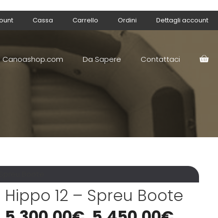
count
Cassa
Carrello
Ordini
Dettagli account
Canoashop.com
Da Sapere
Contattaci
 Spreu Boote
Hippo 12 – Spreu Boote
5.300,00
€
5.450,00
€