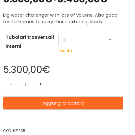
-
Big water challenger with lots of volume. Also good
for oarframes to carry those extra big loads.
Tubolari trasversali
interni
Svuota
5.300,00
€
-
+
Aggiungi al carrello
COD:
HP12SB