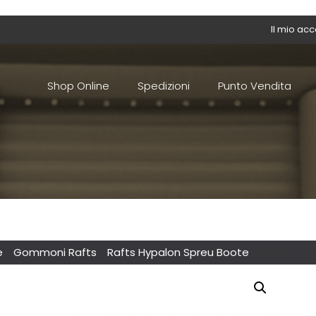
Il mio ac
Shop Online
Spedizioni
Punto Vendita
e
/
Gommoni Rafts
/
Rafts Hypalon Spreu Boote
/ Hippo 12 –