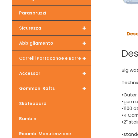
Paraspruzzi
+
Sicurezza
Desc
+
Abbigliamento
Des
+
Carrelli Portacanoe e Barre
Big wat
+
Accessori
Technic
+
Gommoni Rafts
•Outer 
•gum c
Skateboard
•1100 d
•4 Car
Bambini
•2″ sta
Ricambi Manutenzione
•standa