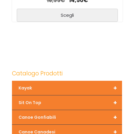
16,95
€
14,50
€
Scegli
Catalogo Prodotti
+
Kayak
+
Sit On Top
+
Canoe Gonfiabili
+
Canoe Canadesi