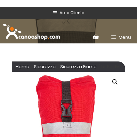
Area Cliente
Menu
Home
/
Sicurezza
/
Sicurezza Fiume
/ hf Big Fish