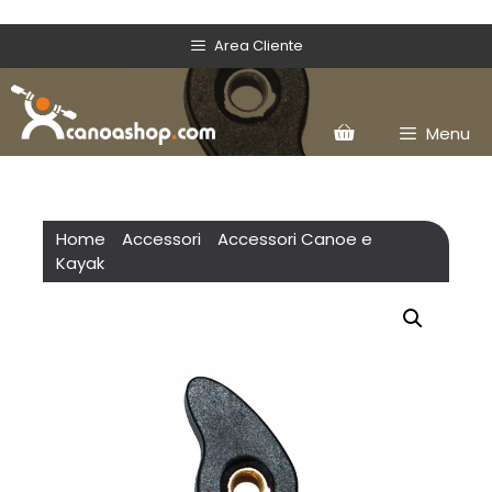
Area Cliente
Menu
Home
/
Accessori
/
Accessori Canoe e
Kayak
/ Galletto 8mm