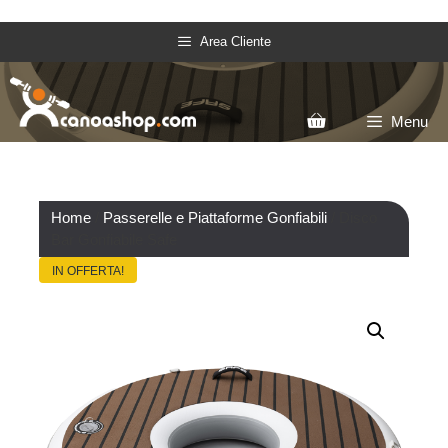
Area Cliente
Menu
Home
/
Passerelle e Piattaforme Gonfiabili
/ Disco
Bar Gonfiabile Safe
IN OFFERTA!