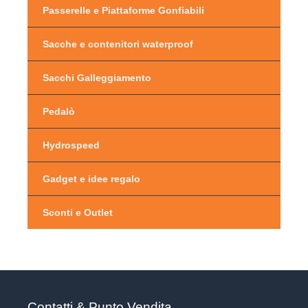
Passerelle e Piattaforme Gonfiabili
Sacche e contenitori waterproof
Sacchi Galleggiamento
Pedalò
Hydrospeed
Gadget e idee regalo
Sconti e Outlet
Contatti & Punto Vendita