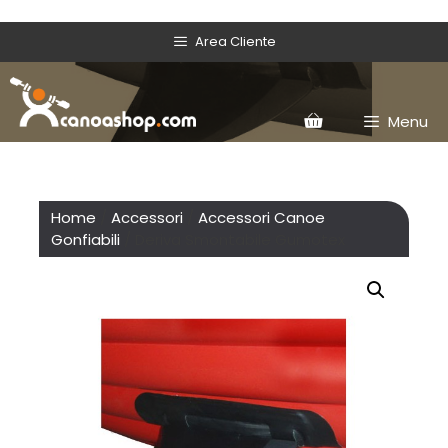
Area Cliente
Menu
Home
/
Accessori
/
Accessori Canoe
Gonfiabili
/ Deriva Smontabile Gumotex