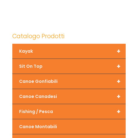
Catalogo Prodotti
+
Kayak
+
Sit On Top
+
Canoe Gonfiabili
+
Canoe Canadesi
+
Fishing / Pesca
Canoe Montabili