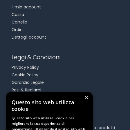
Il mio account
Cassa
Carrello
Ordini
Dettagli account
Leggi & Condizioni
Privacy Policy
Cookie Policy
Garanzia Legale
Resi & Reclami
×
Risoluzione Dispute On Line
Questo sito web utilizza
cookie
Be Social
Questo sito web utilizza i cookie per
migliorare la tua esperienza di
Seguici e rimani aggiornato su tutti i nostri prodotti
navigazione. Utilizzando il nostro sito web