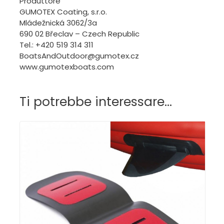
Produttore
GUMOTEX Coating, s.r.o.
Mládežnická 3062/3a
690 02 Břeclav – Czech Republic
Tel.: +420 519 314 311
BoatsAndOutdoor@gumotex.cz
www.gumotexboats.com
Ti potrebbe interessare…