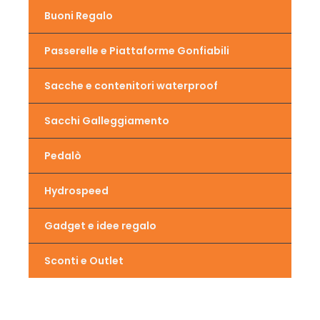
Buoni Regalo
Passerelle e Piattaforme Gonfiabili
Sacche e contenitori waterproof
Sacchi Galleggiamento
Pedalò
Hydrospeed
Gadget e idee regalo
Sconti e Outlet