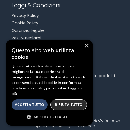
Leggi & Condizioni
Privacy Policy
Cookie Policy
Garanzia Legale
Resi & Reclami
×
Risoluzione Dispute On Line
Questo sito web utilizza
cookie
Be Social
Questo sito web utilizza i cookie per
migliorare la tua esperienza di
Seguici e rimani aggiornato su tutti i nostri prodotti
navigazione. Utilizzando il nostro sito web
e iniziative.
acconsenti a tutti i cookie in conformità
con la nostra policy per i cookie.
Leggi di
più
ACCETTA TUTTO
RIFIUTA TUTTO
MOSTRA DETTAGLI
Copyright Canoashop 2020 © Made with
& Caffeine by
Nyxsolutions
. All Rights Reserved.