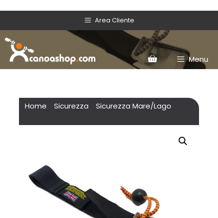
Area Cliente
Menu
Home
/
Sicurezza
/
Sicurezza Mare/Lago
/ Deck
Quick Release