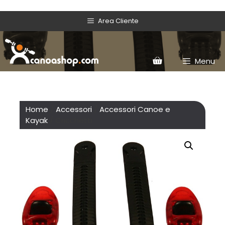
Area Cliente
Menu
Home
/
Accessori
/
Accessori Canoe e
Kayak
/ Cricchetti