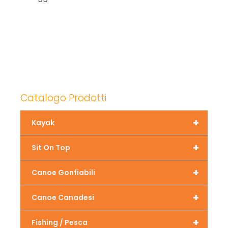
Catalogo Prodotti
+
Kayak
+
Sit On Top
+
Canoe Gonfiabili
+
Canoe Canadesi
+
Fishing / Pesca