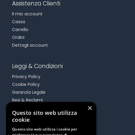
Assistenza Clienti
Il mio account
Cassa
Carrello
Ordini
Dettagli account
Leggi & Condizioni
Privacy Policy
Cookie Policy
Garanzia Legale
Resi & Reclami
×
Risoluzione Dispute On Line
Questo sito web utilizza
cookie
Be Social
Questo sito web utilizza i cookie per
migliorare la tua esperienza di