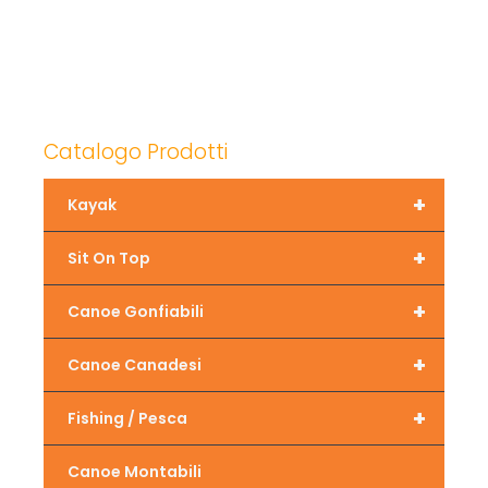
Catalogo Prodotti
+
Kayak
+
Sit On Top
+
Canoe Gonfiabili
+
Canoe Canadesi
+
Fishing / Pesca
Canoe Montabili