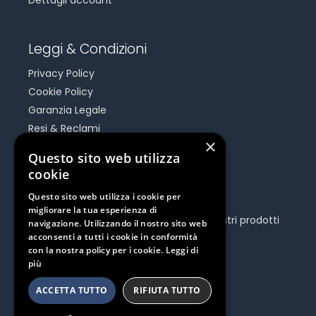
Leggi & Condizioni
Privacy Policy
Cookie Policy
Garanzia Legale
Resi & Reclami
×
Risoluzione Dispute On Line
Questo sito web utilizza
cookie
Be Social
Questo sito web utilizza i cookie per
migliorare la tua esperienza di
Seguici e rimani aggiornato su tutti i nostri prodotti
navigazione. Utilizzando il nostro sito web
e iniziative.
acconsenti a tutti i cookie in conformità
con la nostra policy per i cookie.
Leggi di
più
ACCETTA TUTTO
RIFIUTA TUTTO