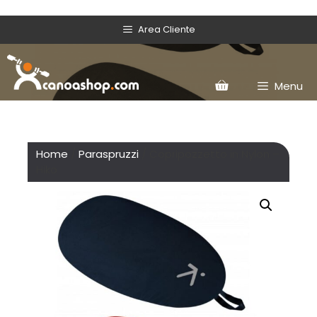
Area Cliente
Menu
Home
/
Paraspruzzi
/ Copripozzetto in Nylon –
Hiko