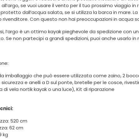
all’argo, se vuoi usare il vento per il tuo prossimo viaggio in 
protetto dall’acqua salata, se si utilizza la barca in mare. 
ro rivenditore. Con questo non hai preoccupazioni in acqua s
esi, l’argo è un ottimo kayak pieghevole da spedizione con 
o. Se non partecipi a grandi spedizioni, puoi anche usarlo in
one:
a imballaggio che può essere utilizzata come zaino, 2 boccapor
 sicurezza e anelli a D sul ponte, bretelle per le cosce, rives
 di vela nortik kayak o una luce), Kit di riparazione
cnici:
zza: 520 cm
zza: 62 cm
9 kg