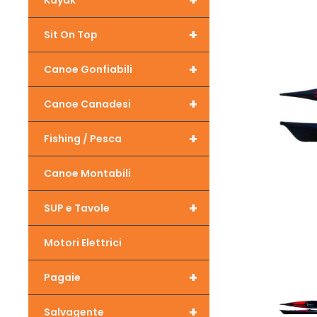
+
Kayak
+
Sit On Top
+
Canoe Gonfiabili
+
Canoe Canadesi
+
Fishing / Pesca
Canoe Montabili
+
SUP e Tavole
Motori Elettrici
+
Pagaie
+
Salvagente