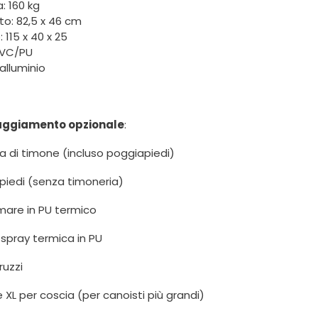
: 160 kg
to: 82,5 x 46 cm
: 115 x 40 x 25
 PVC/PU
 alluminio
aggiamento opzionale
:
a di timone (incluso poggiapiedi)
piedi (senza timoneria)
mare in PU termico
spray termica in PU
ruzzi
e XL per coscia (per canoisti più grandi)