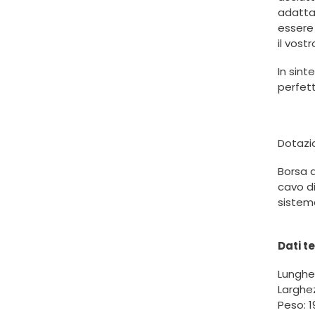
adatta 
essere 
il vost
In sint
perfett
Dotazi
Borsa d
cavo di
sistema
Dati te
Lunghe
Larghe
Peso: 1