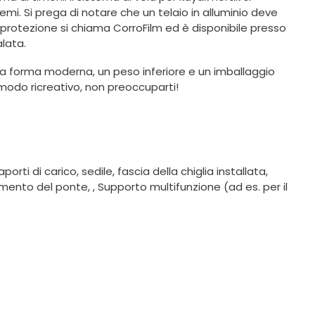
remi. Si prega di notare che un telaio in alluminio deve
La protezione si chiama CorroFilm ed è disponibile presso
alata.
una forma moderna, un peso inferiore e un imballaggio
 modo ricreativo, non preoccuparti!
ti di carico, sedile, fascia della chiglia installata,
timento del ponte, , Supporto multifunzione (ad es. per il