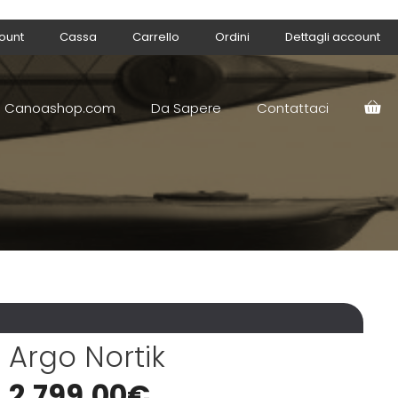
count
Cassa
Carrello
Ordini
Dettagli account
Canoashop.com
Da Sapere
Contattaci
Argo Nortik
2.799,00
€