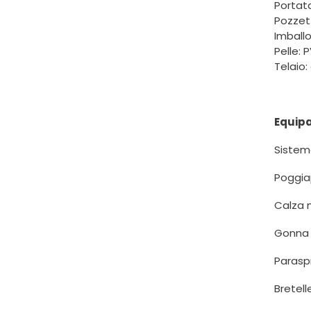
Portata
Pozzet
Imballo
Pelle:
Telaio:
Equip
Sistem
Poggia
Calza 
Gonna 
Parasp
Bretell