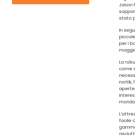
Jason h
soppor
stato p
In segu
piccol
per i b
maggior
La robu
come st
necess
nortik,
aperte.
interes
mondo
L’attre
facile 
gamma.
asciutt