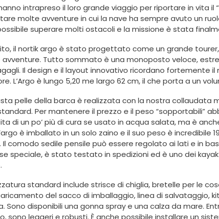
anno intrapreso il loro grande viaggio per riportare in vita il
tare molte avventure in cui la nave ha sempre avuto un ruol
ossibile superare molti ostacoli e la missione è stata fina
ito, il nortik argo è stato progettato come un grande toure
e avventure. Tutto sommato è una monoposto veloce, estre
agagli. Il design e il layout innovativo ricordano fortemente il
e. L’Argo è lungo 5,20 me largo 62 cm, il che porta a un volu
sta pelle della barca è realizzata con la nostra collaudata mis
andard. Per mantenere il prezzo e il peso “sopportabili” abbiam
ita di un po’ più di cura se usato in acqua salata, ma è an
 l’argo è imballato in un solo zaino e il suo peso è incredibile
 Il comodo sedile pensile può essere regolato ai lati e in bass
se speciale, è stato testato in spedizioni ed è uno dei kay
.
zzatura standard include strisce di chiglia, bretelle per le co
caricamento del sacco di imballaggio, linea di salvataggio, ki
 Sono disponibili una gonna spray e una calza da mare. Entr
o, sono leggeri e robusti. È anche possibile installare un siste