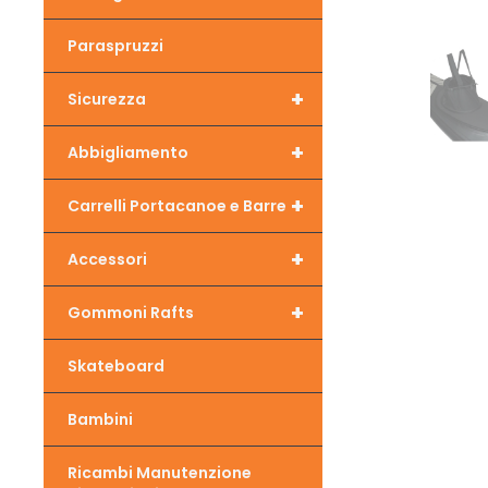
Paraspruzzi
+
Sicurezza
+
Abbigliamento
+
Carrelli Portacanoe e Barre
+
Accessori
+
Gommoni Rafts
Skateboard
Bambini
Ricambi Manutenzione