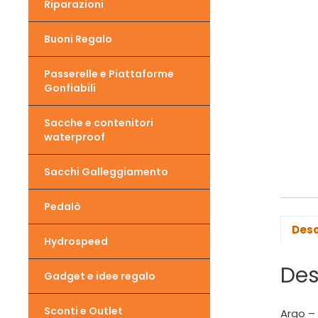
Riparazioni
Buoni Regalo
Passerelle e Piattaforme
Gonfiabili
Sacche e contenitori
waterproof
Sacchi Galleggiamento
Pedalò
Desc
Hydrospeed
Des
Gadget e idee regalo
Sconti e Outlet
Argo – 