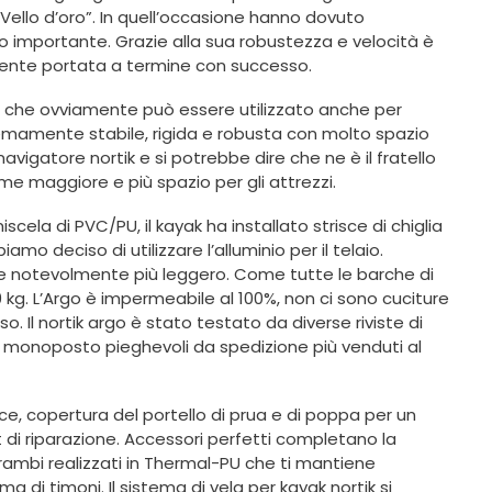
 “Vello d’oro”. In quell’occasione hanno dovuto
o importante. Grazie alla sua robustezza e velocità è
lmente portata a termine con successo.
r, che ovviamente può essere utilizzato anche per
mamente stabile, rigida e robusta con molto spazio
 navigatore nortik e si potrebbe dire che ne è il fratello
me maggiore e più spazio per gli attrezzi.
cela di PVC/PU, il kayak ha installato strisce di chiglia
o deciso di utilizzare l’alluminio per il telaio.
che notevolmente più leggero. Come tutte le barche di
 19 kg. L’Argo è impermeabile al 100%, non ci sono cuciture
o. Il nortik argo è stato testato da diverse riviste di
ak monoposto pieghevoli da spedizione più venduti al
sce, copertura del portello di prua e di poppa per un
t di riparazione. Accessori perfetti completano la
ambi realizzati in Thermal-PU che ti mantiene
ma di timoni. Il sistema di vela per kayak nortik si