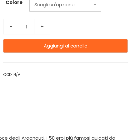
Colore
-
+
Aggiungi al carrello
COD:
N/A
ce degli Argonauti. I 50 eroi più famosi guidati da