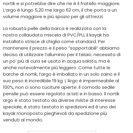
nortik e si potrebbe dire che ne è il fratello maggiore.
L’argo è lungo 5,20 me largo 62 cm, il che porta a un
volume maggiore e più spazio per gli attrezzi.
La robusta pelle della barca è realizzata con la
nostra collaudata miscela di PVC/PU, il kayak ha
installato strisce di chiglia come standard. Per
mantenere il prezzo e il peso “sopportabili” abbiamo
deciso di utilizzare l’alluminio per il telaio. necessita di
un po’ più di cura se usato in acqua salata, ma è
anche notevolmente più leggero. Come tutte le
barche di nortik, l’argo è imballato in un solo zaino e il
suo peso è incredibile 19 kg. L’Argo è impermeabile al
100%, non ci sono cuciture aperte. Il comodo sedile
pensile può essere regolato ai lati e in basso. Il nortik
argo è stato testato da diverse riviste di interesse
speciale, è stato testato in spedizioni ed è uno dei
kayak monoposto pieghevoli da spedizione più
venduti al mondo.