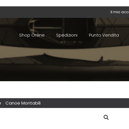
Il mio ac
Shop Online
Spedizioni
Punto Vendita
e
/
Canoe Montabili
/ Argo Nortik