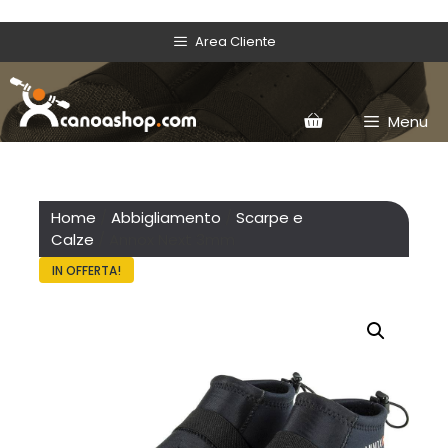
Area Cliente
Menu
Home
/
Abbigliamento
/
Scarpe e
Calze
/ Annox Next 3mm
IN OFFERTA!