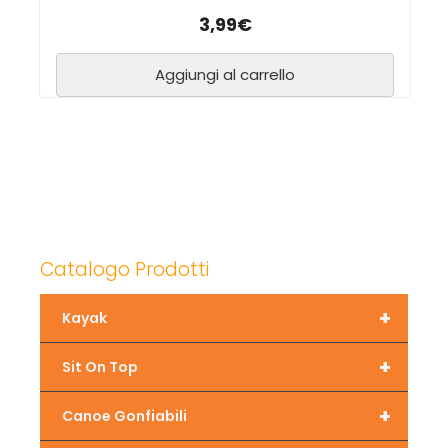
3,99
€
Aggiungi al carrello
Catalogo Prodotti
+
Kayak
+
Sit On Top
+
Canoe Gonfiabili