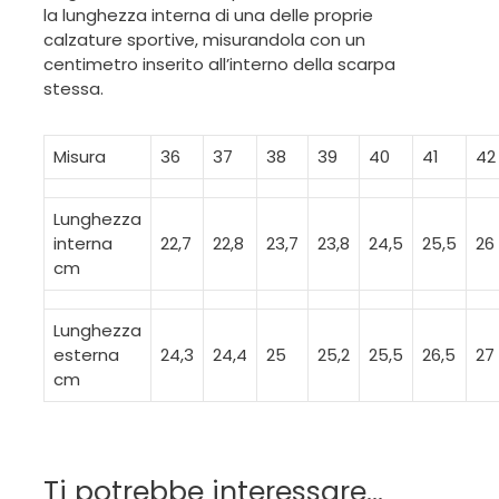
la lunghezza interna di una delle proprie
calzature sportive, misurandola con un
centimetro inserito all’interno della scarpa
stessa.
Misura
36
37
38
39
40
41
42
Lunghezza
interna
22,7
22,8
23,7
23,8
24,5
25,5
26
cm
Lunghezza
esterna
24,3
24,4
25
25,2
25,5
26,5
27
cm
Ti potrebbe interessare…