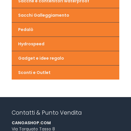
Sacche e contenitori waterproof
Sacchi Galleggiamento
Pedalò
Hydrospeed
Gadget e idee regalo
Sconti e Outlet
Contatti & Punto Vendita
CANOASHOP
.
COM
Via Torquato Tasso 8