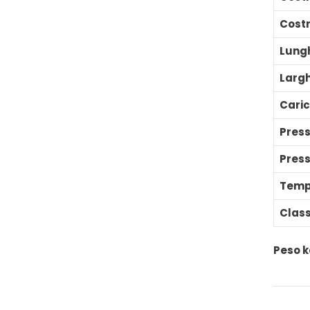
Cost
Lung
Larg
Cari
Press
Press
Temp
Clas
Peso 