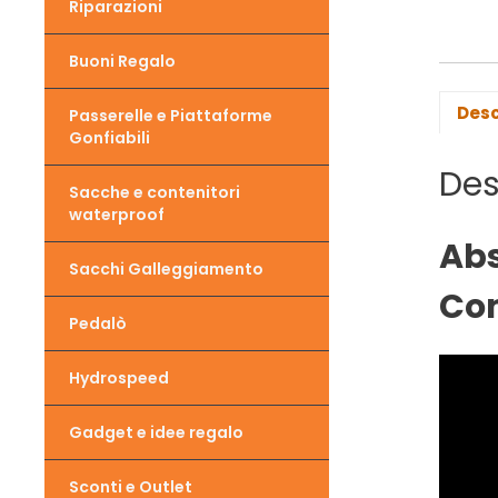
Riparazioni
Buoni Regalo
Desc
Passerelle e Piattaforme
Gonfiabili
Des
Sacche e contenitori
waterproof
Abs
Sacchi Galleggiamento
Co
Pedalò
Hydrospeed
Gadget e idee regalo
Sconti e Outlet