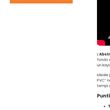
L’
Abst
fondo e
un kaya
Ideale 
PVC” n
tempi d
Punti