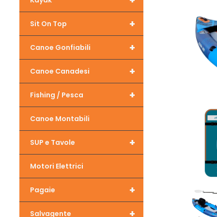
+
Kayak
+
Sit On Top
+
Canoe Gonfiabili
+
Canoe Canadesi
+
Fishing / Pesca
Canoe Montabili
+
SUP e Tavole
Motori Elettrici
+
Pagaie
+
Salvagente