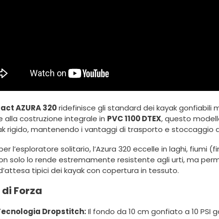
ract AZURA 320
ridefinisce gli standard dei kayak gonfiabil
 alla costruzione integrale in
PVC 1100 DTEX
, questo modello
k rigido, mantenendo i vantaggi di trasporto e stoccaggio di
per l’esploratore solitario, l’Azura 320 eccelle in laghi, fiumi (f
on solo lo rende estremamente resistente agli urti, ma pe
’attesa tipici dei kayak con copertura in tessuto.
 di Forza
Tecnologia Dropstitch:
Il fondo da 10 cm gonfiato a 10 PSI 