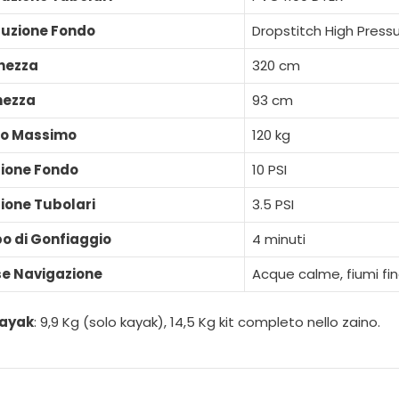
ruzione Fondo
Dropstitch High Press
hezza
320 cm
hezza
93 cm
co Massimo
120 kg
ione Fondo
10 PSI
ione Tubolari
3.5 PSI
o di Gonfiaggio
4 minuti
se Navigazione
Acque calme, fiumi fin
kayak
: 9,9 Kg (solo kayak), 14,5 Kg kit completo nello zaino.