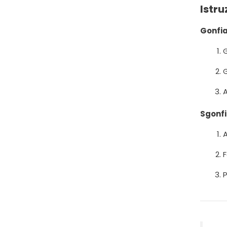
Istru
Gonfia
G
G
A
Sgonfi
A
F
P