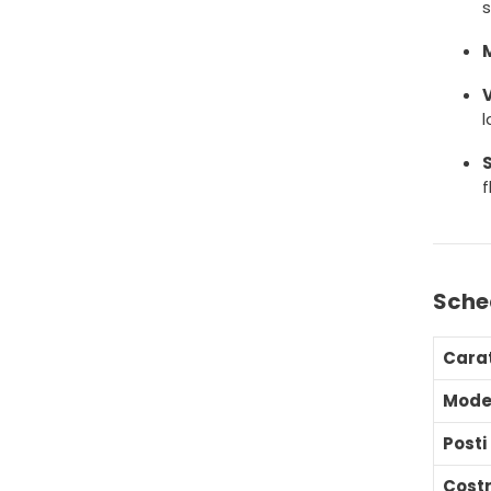
s
M
l
S
f
Sche
Carat
Mode
Posti
Costr