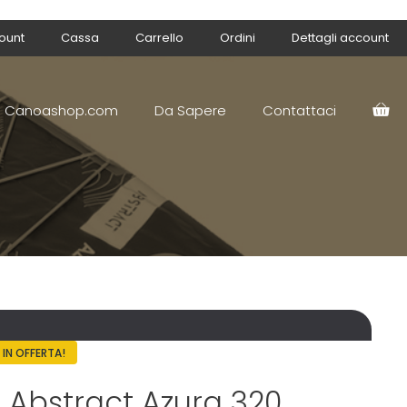
count
Cassa
Carrello
Ordini
Dettagli account
Canoashop.com
Da Sapere
Contattaci
IN OFFERTA!
Abstract Azura 320