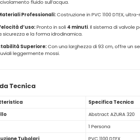
civolamento fluido sull’acqua.
ateriali Professionali:
Costruzione in PVC 1100 DTEX, ultra-
Velocità d’uso:
Pronto in soli
4 minuti
. Il sistema di valvol
a sicurezza e la forma idrodinamica.
tabilità Superiore:
Con una larghezza di 93 cm, offre un se
luviali leggermente mossi.
da Tecnica
teristica
Specifica Tecnica
llo
Abstract AZURA 320
1 Persona
uzione Tubolari
PVC 1100 DTEX