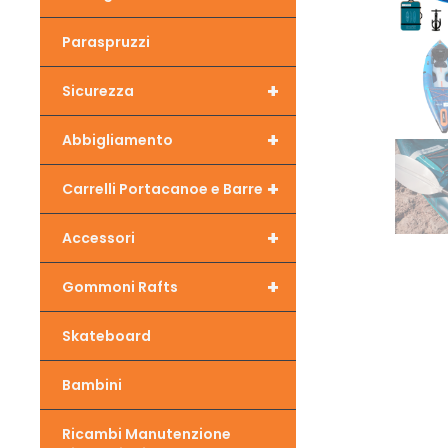
Paraspruzzi
+
Sicurezza
+
Abbigliamento
+
Carrelli Portacanoe e Barre
+
Accessori
+
Gommoni Rafts
Skateboard
Bambini
Ricambi Manutenzione