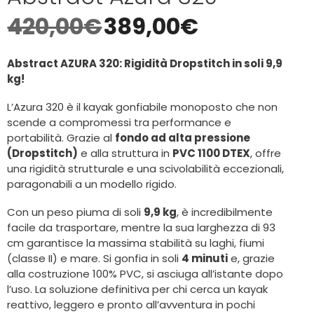
420,00
€
389,00
€
Abstract AZURA 320: Rigidità Dropstitch in soli 9,9
kg!
L’Azura 320 è il kayak gonfiabile monoposto che non
scende a compromessi tra performance e
portabilità. Grazie al
fondo ad alta pressione
(Dropstitch)
e alla struttura in
PVC 1100 DTEX
, offre
una rigidità strutturale e una scivolabilità eccezionali,
paragonabili a un modello rigido.
Con un peso piuma di soli
9,9 kg
, è incredibilmente
facile da trasportare, mentre la sua larghezza di 93
cm garantisce la massima stabilità su laghi, fiumi
(classe II) e mare. Si gonfia in soli
4 minuti
e, grazie
alla costruzione 100% PVC, si asciuga all’istante dopo
l’uso. La soluzione definitiva per chi cerca un kayak
reattivo, leggero e pronto all’avventura in pochi