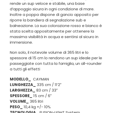
rende un sup veloce e stabile, una base
d’appoggio sicura in ogni condizione di mare.
Inoltre a poppa dispone di gancio apposito per
riporre la bandiera di segnalazione sub e
balneazione. La sua colorazione rosso e bianco è
stata scelta appositamente per ottenere la
massima visibilità in acqua e sentirsi al sicuro in
immersione.
Non solo, il notevole volume di 365 litri e lo
spessore di 15 cm lo rendono un sup ideale per le
passeggiate con tutta la famiglia, un all-rounder
a tutti gli effetti
MODELLO_
CAYMAN
LUNGHEZZA_
335 cm / 11’2″
LARGHEZZA_
83 cm / 33″
SPESSORE_
15 cm / 6″
VOLUME_
365 litri
PESO_
10,4 kg +/- 10%
TECNOLOGIA_
FUSION-LIGHT System