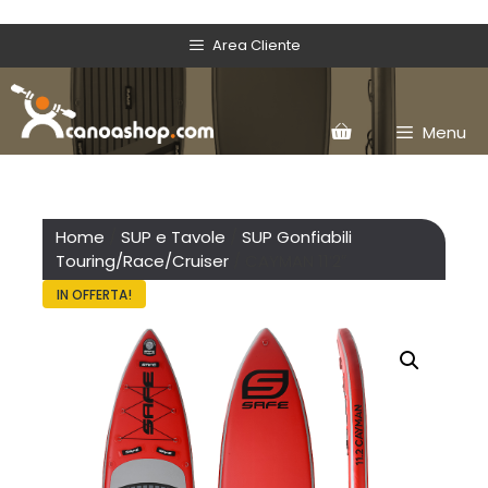
Area Cliente
Menu
Home
/
SUP e Tavole
/
SUP Gonfiabili
Touring/Race/Cruiser
/ CAYMAN 11’2″
IN OFFERTA!