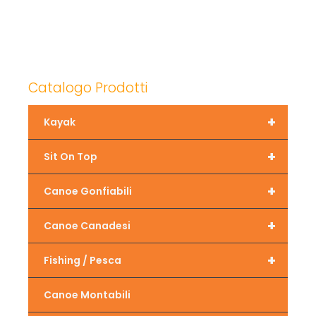
Catalogo Prodotti
+
Kayak
+
Sit On Top
+
Canoe Gonfiabili
+
Canoe Canadesi
+
Fishing / Pesca
Canoe Montabili