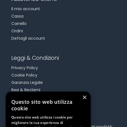
Il mio account
Cassa
Carrello
Ordini
Dettagli account
Leggi & Condizioni
Privacy Policy
Cookie Policy
Garanzia Legale
Resi & Reclami
×
Risoluzione Dispute On Line
Questo sito web utilizza
cookie
Be Social
Questo sito web utilizza i cookie per
migliorare la tua esperienza di
Seguici e rimani aggiornato su tutti i nostri prodotti