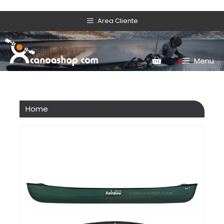
Area Cliente
Menu
Home
/ Prodotto Peso / 45 Kg