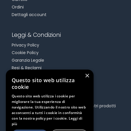
Ordini
Dettagli account
Leggi & Condizioni
Privacy Policy
Cookie Policy
Garanzia Legale
Resi & Reclami
×
Risoluzione Dispute On Line
Questo sito web utilizza
cookie
Be Social
Questo sito web utilizza i cookie per
migliorare la tua esperienza di
Seguici e rimani aggiornato su tutti i nostri prodotti
navigazione. Utilizzando il nostro sito web
e iniziative.
acconsenti a tutti i cookie in conformità
con la nostra policy per i cookie.
Leggi di
più