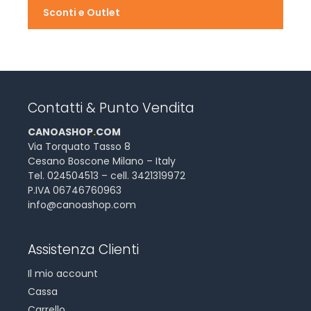
Sconti e Outlet
Contatti & Punto Vendita
CANOASHOP
.
COM
Via Torquato Tasso 8
Cesano Boscone Milano – Italy
Tel. 024504513 – cell. 3421319972
P.IVA 06746760963
info@canoashop.com
Assistenza Clienti
Il mio account
Cassa
Carrello