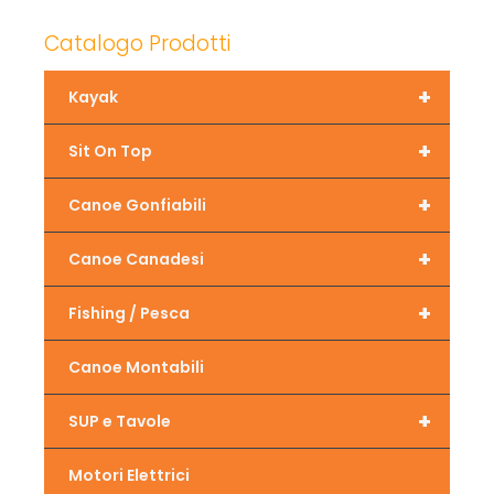
Catalogo Prodotti
+
Kayak
+
Sit On Top
+
Canoe Gonfiabili
+
Canoe Canadesi
+
Fishing / Pesca
Canoe Montabili
+
SUP e Tavole
Motori Elettrici